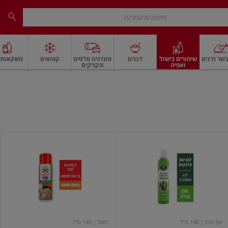
שר ודגים
שימורים בישול
דגנים
מעדניה סלטים
קפואים
משקאות ו
ואפיה
ונקניקים
 ארוז
פיצוחים, אגוזים וגרעינים
ביצים
ביצים טריות
חלב ומשקאות חלב
חלב
תרסיס
שמן
שמן
פאם
קנולה
בתרסיס
בטעם
חמאה
עץ הזית
| 148 מ"ל
פאם
| 148 מ"ל