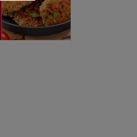
שמן
זית
קלאסי
בקבוק
לחיץ
280
מ"ל
יד מרדכי
| 280 מ"ל
שמן זית קלאסי בקבוק לחיץ 280...
₪21.90
₪7.82 ל-100 מ"ל