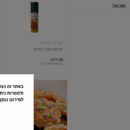
שמן
הצג הכל
לפתית
שקדיה
| 186 מ"ל
תרסיס שמן לפתית
₪17.90
₪9.62 ל-100 מ"ל
באתר זה נע
ולמטרות נית
לפירוט נוס