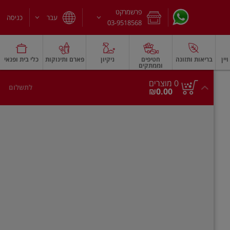
פרשמרקט
עבר
כניסה
03-9518568
יין
בריאות ותזונה
חטיפים
ניקיון
פארם ותינוקות
כלי בית ופנאי
וממתקים
חלב עמיד
משקאות חלב ושוקו
גבינות וחמאה
גבינות לבנות רכות וקוטג'
גב
0
0 מוצרים
לתשלום
סך
מוצרים
₪0.00
הכל
בעגלה