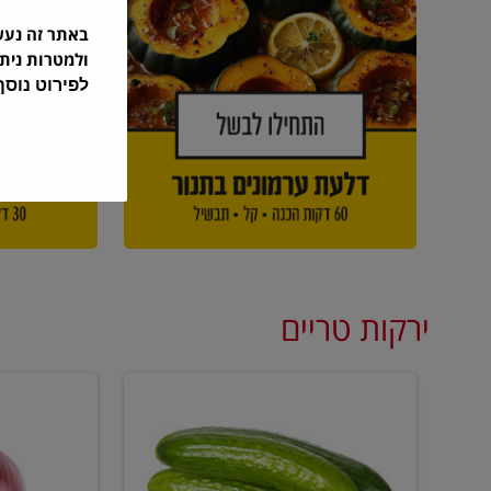
באתר זה נע
ולמטרות נית
לפירוט נוס
ירקות טריים
מלפפון
בצל
אדום