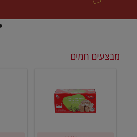
מבצעים חמים
קנו
קנו
ממוצרי
2
שימורי
יח'
טונה
ממוצרי
של
רסק
וילי
עגבניות
פוד
של