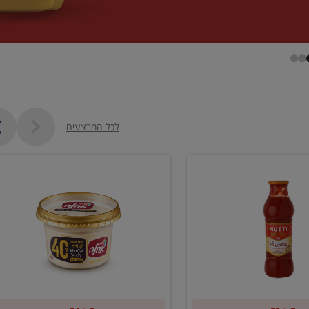
לכל המבצעים
קנו
2
יח'
ממוצרי
סלט
חומוס
וטחינה