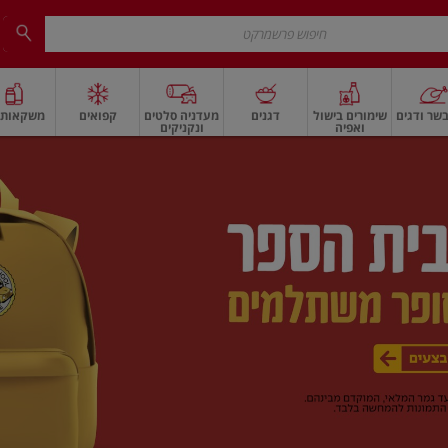
שר ודגים
שימורים בישול
דגנים
מעדניה סלטים
קפואים
משקאות ו
ואפיה
ונקניקים
 ארוז
פיצוחים, אגוזים וגרעינים
ביצים
ביצים טריות
חלב ומשקאות חלב
חלב