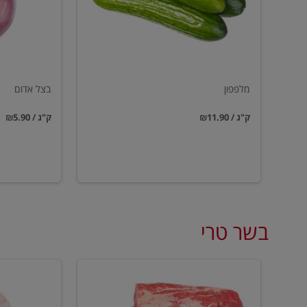
מלפפון
בצל אדום
₪11.90 / ק"ג
₪5.90 / ק"ג
בשר טרי
סטייק
עצמות
אנטריקוט
מח