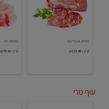
סטייק אנטריקוט
עצמות מח
₪219.90 / ק"ג
₪79.90 / ק"ג
עוף טרי
טחון
טחון