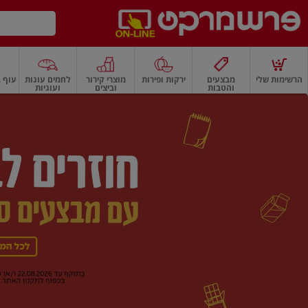
דלג לתוכן הראשי
דלג לתפריט התחתון
דלג לתפריט הקטגוריות
הרשימות שלי
מבצעים
ירקות ופירות
מוצרי קירור
לחמים עוגות
עוף ב
והטבות
וביצים
ועוגיות
רשמרקט
רקות
ירקות
עלים ועשבי תיבול
פירות
פירות
פירות יבשים ואגוזים
פירות יבשים
ף
בית