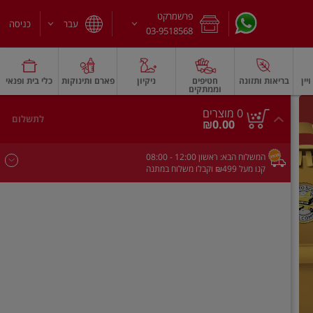
פרשמרקט
עבר
כניסה
03-9518568
יין
בריאות ותזונה
חטיפים
ניקיון
פארם ותינוקות
כלי בית ופנאי
וממתקים
חלב עמיד
משקאות חלב ושוקו
גבינות וחמאה
גבינות לבנות רכות וקוטג'
גב
0
0 מוצרים
לתשלום
סך
מוצרים
₪0.00
הכל
בעגלה
המשלוח הבא:
ראשון
- 12:00
08:00
קנו מעל ₪499 וקבלו משלוח במתנה