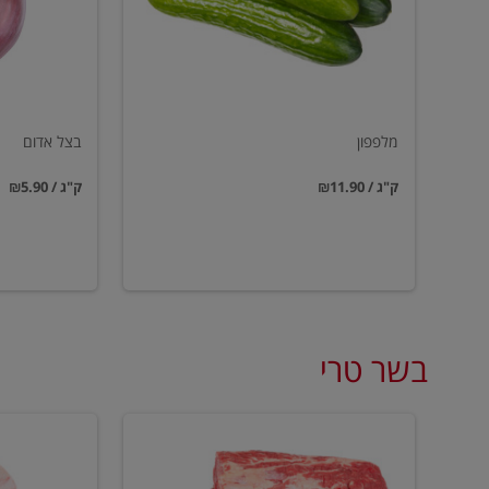
מלפפון
בצל אדום
₪11.90 / ק"ג
₪5.90 / ק"ג
בשר טרי
סטייק
עצמות
אנטריקוט
מח