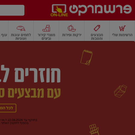
דלג לתוכן הראשי
דלג לתפריט התחתון
דלג לתפריט הקטגוריות
הרשימות שלי
מבצעים
ירקות ופירות
מוצרי קירור
לחמים עוגות
עוף ב
והטבות
וביצים
ועוגיות
רשמרקט
רקות
ירקות
עלים ועשבי תיבול
פירות
פירות
פירות יבשים ואגוזים
פירות יבשים
ף
בית