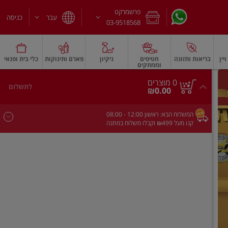
פרשמרקט
עבר
כניסה
03-9518568
יין
בריאות ותזונה
חטיפים
ניקיון
פארם ותינוקות
כלי בית ופנאי
וממתקים
חלב עמיד
משקאות חלב ושוקו
גבינות וחמאה
גבינות לבנות רכות וקוטג'
גב
0
0 מוצרים
לתשלום
סך
מוצרים
₪0.00
הכל
בעגלה
המשלוח הבא:
ראשון
- 12:00
08:00
קנו מעל ₪499 וקבלו משלוח במתנה