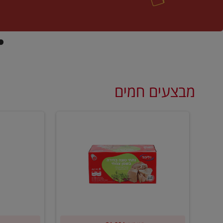
מבצעים חמים
קנו
קנו
ממוצרי
2
שימורי
יח'
טונה
ממוצרי
של
רסק
וילי
עגבניות
פוד
של