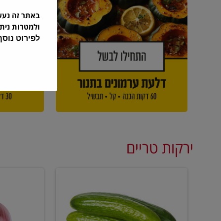
באתר זה נע
ולמטרות נית
לפירוט נוס
ירקות טריים
מלפפון
בצל
אדום