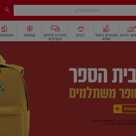
שר ודגים
שימורים בישול
דגנים
מעדניה סלטים
קפואים
משקאות ו
ואפיה
ונקניקים
 ארוז
פיצוחים, אגוזים וגרעינים
ביצים
ביצים טריות
חלב ומשקאות חלב
חלב