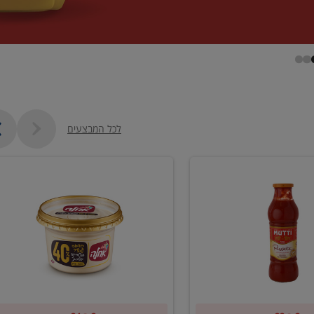
לכל המבצעים
קנו
2
יח'
ממוצרי
סלט
חומוס
וטחינה