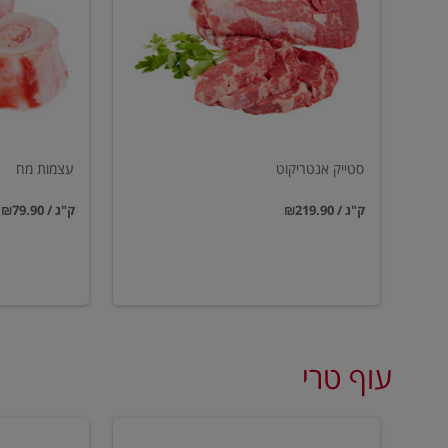
סטייק אנטריקוט
עצמות מח
₪219.90 / ק"ג
₪79.90 / ק"ג
עוף טרי
טחון
טחון