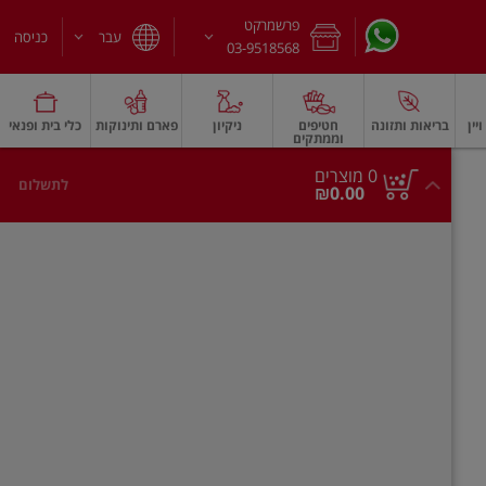
פרשמרקט
עבר
כניסה
03-9518568
יין
בריאות ותזונה
חטיפים
ניקיון
פארם ותינוקות
כלי בית ופנאי
וממתקים
חלב עמיד
משקאות חלב ושוקו
גבינות וחמאה
גבינות לבנות רכות וקוטג'
גב
0
0 מוצרים
לתשלום
סך
מוצרים
₪0.00
הכל
בעגלה