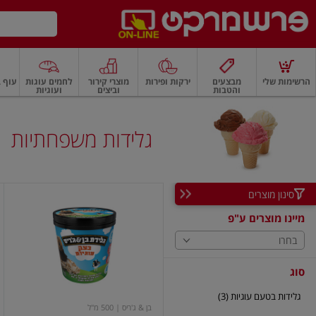
דלג לתוכן הראשי
דלג לתפריט התחתון
דלג לתפריט הקטגוריות
הרשימות שלי
מבצעים
ירקות ופירות
מוצרי קירור
לחמים עוגות
עוף ב
והטבות
וביצים
ועוגיות
רקות
ירקות
עלים ועשבי תיבול
פירות
פירות
פירות יבשים ואגוזים
פירות יבשים
גלידות משפחתיות
סינון מוצרים
בצק
עוגיות
מיינו מוצרים ע"פ
בחרו
סוג
גלידות בטעם עוגיות (3)
בן & ג'ריס
| 500 מ"ל