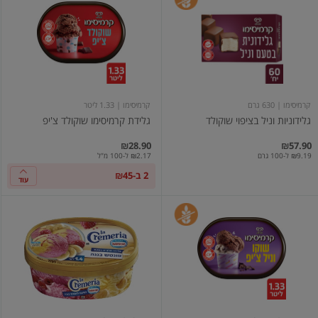
וניל
קרמיסימו
בציפוי
שוקולד
שוקולד
צ'יפ
קרמיסימו
| 630 גרם
קרמיסימו
| 1.33 ליטר
גלידוניות וניל בציפוי שוקולד
גלידת קרמיסימו שוקולד צ'יפ
₪28.90
₪57.90
₪9.19 ל-100 גרם
₪2.17 ל-100 מ"ל
2 ב-₪45
עוד
קרמיסימו
גלידה
בטעמי
לה
שוקו
קרמריה
וניל
פונטש
צ'יפ
בננה