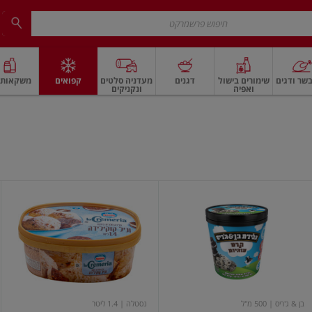
שר ודגים
שימורים בישול
דגנים
מעדניה סלטים
קפואים
משקאות ו
ואפיה
ונקניקים
 ארוז
פיצוחים, אגוזים וגרעינים
ביצים
ביצים טריות
חלב ומשקאות חלב
חלב
קרם
לה
עוגיות
קרמריה
גלידה
וניל
קוקילידה
בן & ג'ריס
| 500 מ"ל
נסטלה
| 1.4 ליטר