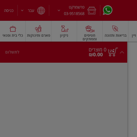
פרשמרקט
עבר
כניסה
03-9518568
יין
בריאות ותזונה
חטיפים
ניקיון
פארם ותינוקות
כלי בית ופנאי
וממתקים
חלב עמיד
משקאות חלב ושוקו
גבינות וחמאה
גבינות לבנות רכות וקוטג'
גב
0
0 מוצרים
לתשלום
סך
מוצרים
₪0.00
הכל
בעגלה