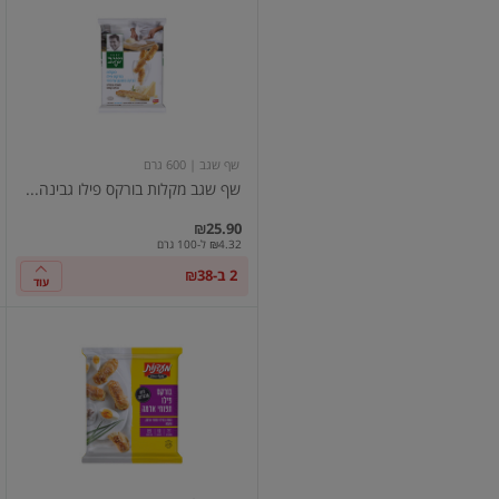
שגב
מקלות
בורקס
פילו
גבינה
בסגנון
צרפתי,
מאפה
במלית
שף שגב
| 600 גרם
גבינה
שף שגב מקלות בורקס פילו גבינה...
קפוא
600
גרם
₪25.90
₪4.32 ל-100 גרם
2 ב-₪38
עוד
בורקס
פילו
תפו"א
מעדנות