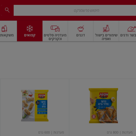
שר ודגים
שימורים בישול
דגנים
מעדניה סלטים
קפואים
משקאות ו
ואפיה
ונקניקים
 ארוז
פיצוחים, אגוזים וגרעינים
ביצים
ביצים טריות
חלב ומשקאות חלב
חלב
בורקס
בורקס
במילוי
פילו
גבינה
גבינה
מעדנות
מעדנות
| 800 גרם
מעדנות
| 600 גרם