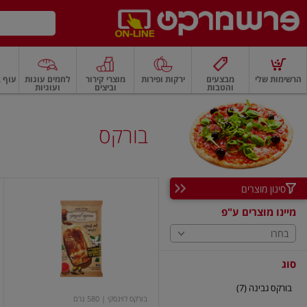
דלג לתוכן הראשי
דלג לתפריט התחתון
דלג לתפריט הקטגוריות
הרשימות שלי
מבצעים
ירקות ופירות
מוצרי קירור
לחמים עוגות
עוף ב
והטבות
וביצים
ועוגיות
רקות
ירקות
עלים ועשבי תיבול
פירות
פירות
פירות יבשים ואגוזים
פירות יבשים
בורקס
סינון מוצרים
בורקס
לוינסקי
מיינו מוצרים ע"פ
עם
גבינה
בחרו
ותרד
580
גרם
סוג
בורקס גבינה (7)
בורקס לוינסקי
| 580 גרם