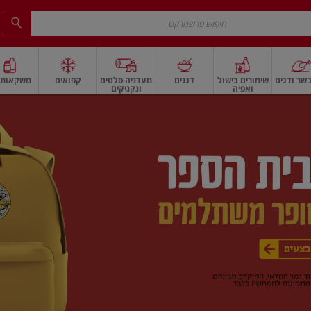
שר ודגים
שימורים בישול
דגנים
מעדניה סלטים
קפואים
משקאות ו
ואפיה
ונקניקים
 ארוז
פיצוחים, אגוזים וגרעינים
ביצים
ביצים טריות
חלב ומשקאות חלב
חלב