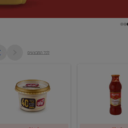
לכל המבצעים
קנו
2
יח'
ממוצרי
סלט
חומוס
וטחינה