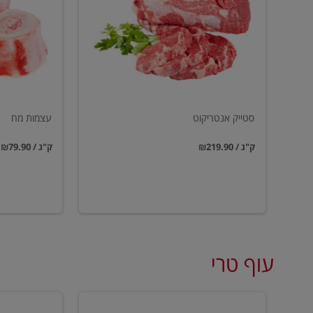
סטייק אנטריקוט
עצמות מח
₪219.90 / ק"ג
₪79.90 / ק"ג
עוף טרי
טחון
טחון