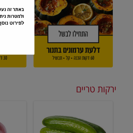
באתר זה נע
ולמטרות נית
לפירוט נוס
ירקות טריים
מלפפון
בצל
אדום