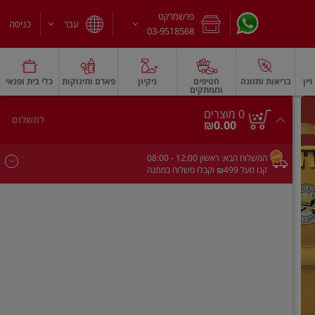
פרשמרקט
עבר
כניסה
03-9518568
יין
בריאות ותזונה
חטיפים
ניקיון
פארם ותינוקות
כלי בית ופנאי
וממתקים
חלב עמיד
משקאות חלב ושוקו
גבינות וחמאה
גבינות לבנות רכות וקוטג'
גב
0
0 מוצרים
לתשלום
סך
מוצרים
₪0.00
הכל
בעגלה
המשלוח הבא:
ראשון
- 12:00
08:00
קנו מעל ₪499 וקבלו משלוח במתנה