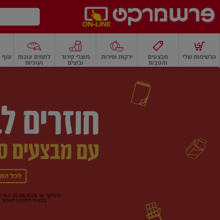
דלג לתוכן הראשי
דלג לתפריט התחתון
דלג לתפריט הקטגוריות
הרשימות שלי
מבצעים
ירקות ופירות
מוצרי קירור
לחמים עוגות
עוף ב
והטבות
וביצים
ועוגיות
רשמרקט
רקות
ירקות
עלים ועשבי תיבול
פירות
פירות
פירות יבשים ואגוזים
פירות יבשים
ף
בית