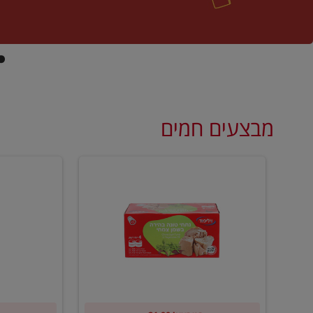
מבצעים חמים
קנו
קנו
ממוצרי
2
שימורי
יח'
טונה
ממוצרי
של
רסק
וילי
עגבניות
פוד
של