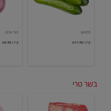
מלפפון
בצל אדום
₪11.90 / ק"ג
₪5.90 / ק"ג
בשר טרי
סטייק
עצמות
אנטריקוט
מח