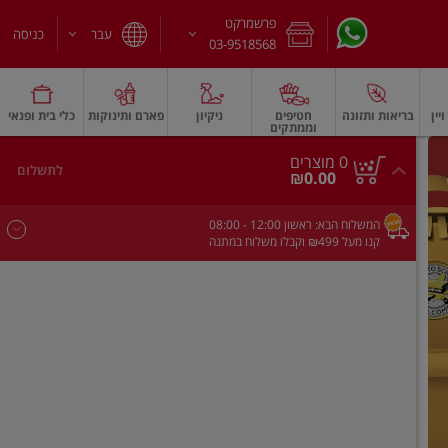
פרשמרקט
עבר
כניסה
03-9518568
יין
בריאות ותזונה
חטיפים
ניקיון
פארם ותינוקות
כלי בית ופנאי
וממתקים
חלב עמיד
משקאות חלב ושוקו
גבינות וחמאה
גבינות לבנות רכות וקוטג'
גב
0
0 מוצרים
לתשלום
סך
מוצרים
₪0.00
הכל
בעגלה
המשלוח הבא:
ראשון
- 12:00
08:00
קנו מעל ₪499 וקבלו משלוח במתנה