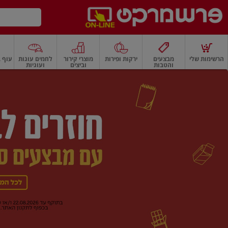
דלג לתוכן הראשי
דלג לתפריט התחתון
דלג לתפריט הקטגוריות
הרשימות שלי
מבצעים
ירקות ופירות
מוצרי קירור
לחמים עוגות
עוף ב
והטבות
וביצים
ועוגיות
רשמרקט
רקות
ירקות
עלים ועשבי תיבול
פירות
פירות
פירות יבשים ואגוזים
פירות יבשים
ף
בית