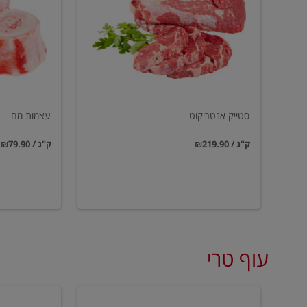
סטייק אנטריקוט
עצמות מח
₪219.90 / ק"ג
₪79.90 / ק"ג
עוף טרי
טחון
טחון