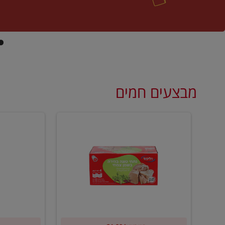
מבצעים חמים
קנו
קנו
ממוצרי
2
שימורי
יח'
טונה
ממוצרי
של
רסק
וילי
עגבניות
פוד
של