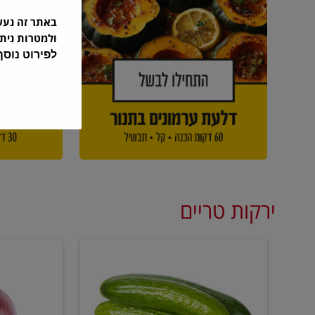
באתר זה נע
ולמטרות נית
לפירוט נוס
ירקות טריים
מלפפון
בצל
אדום