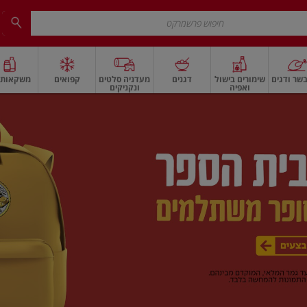
שר ודגים
שימורים בישול
דגנים
מעדניה סלטים
קפואים
משקאות ו
ואפיה
ונקניקים
 ארוז
פיצוחים, אגוזים וגרעינים
ביצים
ביצים טריות
חלב ומשקאות חלב
חלב