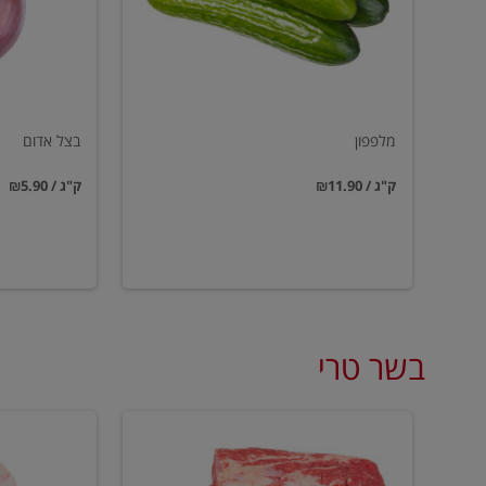
מלפפון
בצל אדום
₪11.90 / ק"ג
₪5.90 / ק"ג
בשר טרי
סטייק
עצמות
אנטריקוט
מח