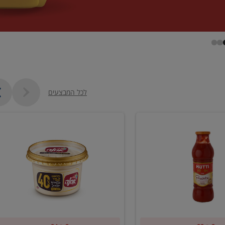
לכל המבצעים
קנו
2
יח'
ממוצרי
סלט
חומוס
וטחינה