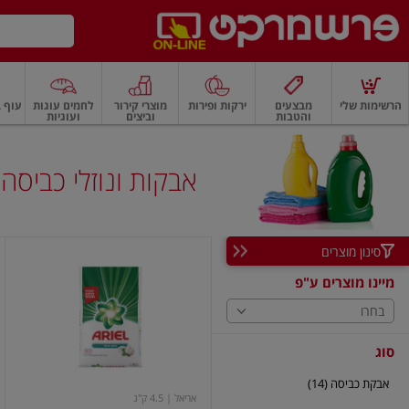
דלג לתוכן הראשי
דלג לתפריט התחתון
דלג לתפריט הקטגוריות
הרשימות שלי
מבצעים
ירקות ופירות
מוצרי קירור
לחמים עוגות
עוף ב
והטבות
וביצים
ועוגיות
רקות
ירקות
עלים ועשבי תיבול
פירות
פירות
פירות יבשים ואגוזים
פירות יבשים
אבקות ונוזלי כביסה
סינון מוצרים
אריאל
אבקת
מיינו מוצרים ע"פ
כביסה
שושן
בחרו
צחור
4.5
קג
סוג
אבקת כביסה (14)
אריאל
| 4.5 ק"ג