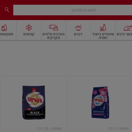
שר ודגים
שימורים בישול
דגנים
מעדניה סלטים
קפואים
משקאות ו
ואפיה
ונקניקים
 ארוז
פיצוחים, אגוזים וגרעינים
ביצים
ביצים טריות
חלב ומשקאות חלב
חלב
אבקת
אבקת
כביסה
כביסה
בניחוח
שחורה
מרכך
לשמירה
הכביסה
על
סופט
צבעים
סילק
כהים
מקסימה
| 2 ק"ג
מקסימה
| 1.25 ק"ג