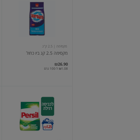
2.5
קג
ביו
כחול
מקסימה
| 2.5 ק"ג
מקסימה 2.5 קג ביו כחול
₪26.90
₪1.08 ל-100 גרם
פרסיל
אבקת
כביסה
1.25
ק"ג