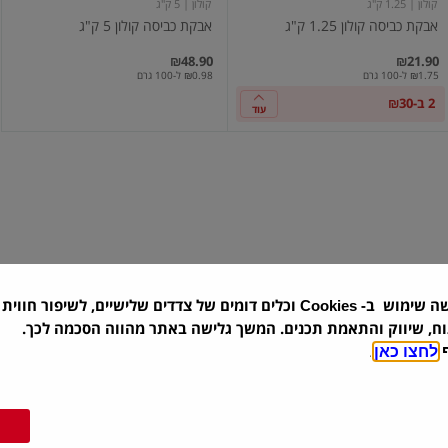
קולון
| 1.25 ק"ג
קולון
| 5 ק"ג
אבקת כביסה קולון 1.25 ק"ג
אבקת כביסה קולון 5 ק"ג
₪48.90
₪21.90
₪1.75 ל-100 גרם
₪0.98 ל-100 גרם
2 ב-₪30
עוד
אבקת
אריאל
כביסה
ג'ל
תינוקלין
בניחוח
3
לנור
קג
1.44
ליטרn
שה שימוש ב-
וכלים דומים של צדדים שלישיים, לשיפור חווית 
Cookies
תינוקלין
| 3 ק"ג
אריאל
| 1.44 ליטר
וח, שיווק והתאמת תכנים. המשך גלישה באתר מהווה הסכמה לכך.
אבקת כביסה תינוקלין 3 קג
אריאל ג'ל בניחוח לנור 1.44 ליט...
ף
לחצו כאן
.
₪38.90
₪55.90
₪1.86 ל-100 גרם
₪2.70 ל-100 מ"ל