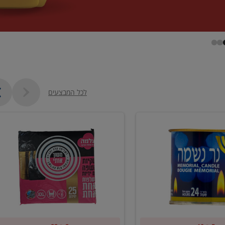
לכל המבצעים
קנו
2
יח'
שקיות
כרון
אשפה
עם
ידיות