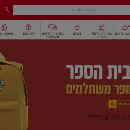
שר ודגים
שימורים בישול
דגנים
מעדניה סלטים
קפואים
משקאות ו
ואפיה
ונקניקים
 ארוז
פיצוחים, אגוזים וגרעינים
ביצים
ביצים טריות
חלב ומשקאות חלב
חלב