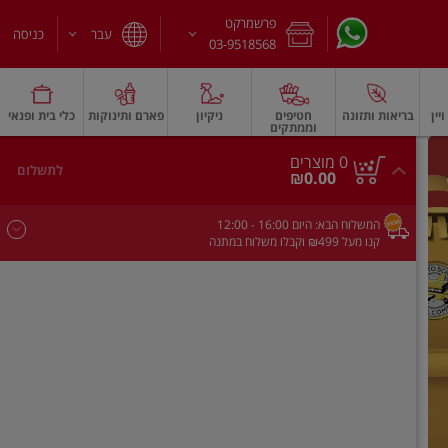
פרשמרקט
עבר
כניסה
03-9518568
יין
בריאות ותזונה
חטיפים
ניקיון
פארם ותינוקות
כלי בית ופנאי
וממתקים
חלב עמיד
משקאות חלב ושוקו
גבינות וחמאה
גבינות לבנות רכות וקוטג'
גב
0
0 מוצרים
לתשלום
סך
מוצרים
₪0.00
הכל
בעגלה
המשלוח הבא:
היום
- 16:00
12:00
קנו מעל ₪499 וקבלו משלוח במתנה