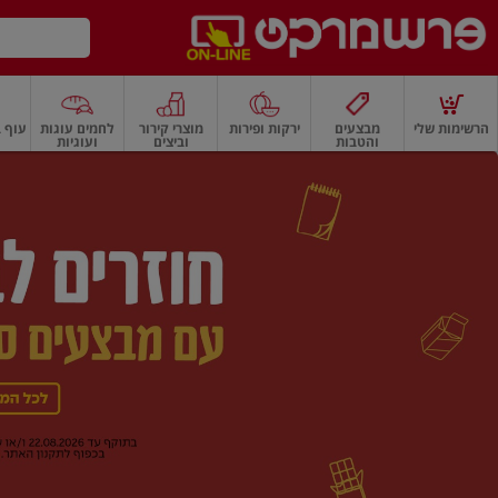
דלג לתוכן הראשי
דלג לתפריט התחתון
דלג לתפריט הקטגוריות
הרשימות שלי
מבצעים
ירקות ופירות
מוצרי קירור
לחמים עוגות
עוף ב
והטבות
וביצים
ועוגיות
רשמרקט
רקות
ירקות
עלים ועשבי תיבול
פירות
פירות
פירות יבשים ואגוזים
פירות יבשים
ף
בית