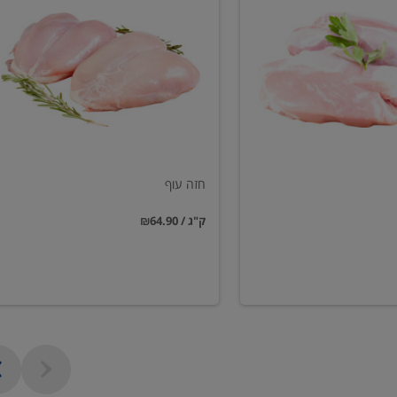
עוף
חזה עוף
₪64.90 / ק"ג