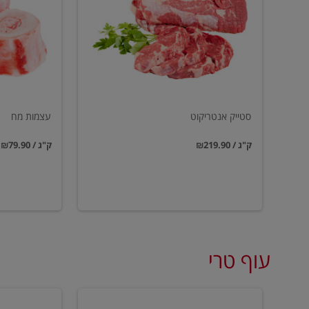
סטייק אנטריקוט
עצמות מח
₪219.90 / ק"ג
₪79.90 / ק"ג
עוף טרי
טחון
שווארמה