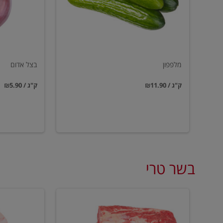
מלפפון
בצל אדום
₪11.90 / ק"ג
₪5.90 / ק"ג
בשר טרי
סטייק
עצמות
אנטריקוט
מח