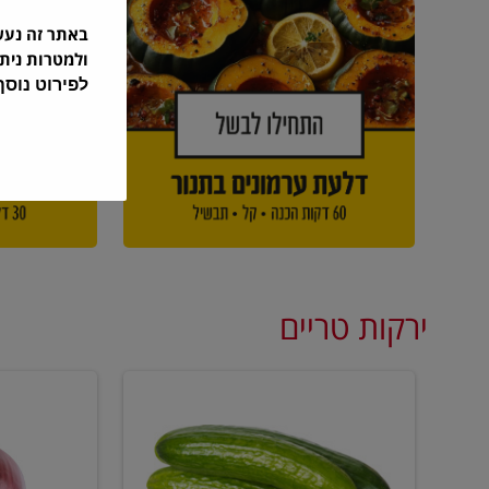
באתר זה נע
ולמטרות נית
לפירוט נוס
ירקות טריים
מלפפון
בצל
אדום