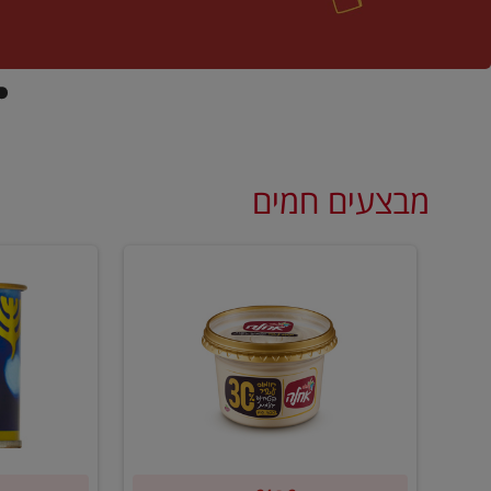
מבצעים חמים
קנו
קנו
5
2
יח'
יח'
ממוצרי
נרות
סלט
נשמה/זי
חומוס
ב-₪10
וטחינה