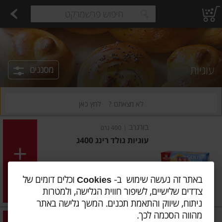
רקות
עלים ועשבי תיבול
פירות
פירות יבשים ארוז
פיצוחים, אגוזים וגרעינים
ביצים טריות
חלב
חלב עמיד
משקאות חלב ושוקו
גבינות לבנות רכות וקוטג'
גבי
estions.
עוגיות
מסננים
לא מצאתם ?
לחץ כאן
בורגרב
|
400 גרם
עוגיות גולד רינג 400ג
הוסיפו
באתר זה נעשה שימוש ב-
וכלים דומים של
Cookies
מחיר מחירון
₪14.90
צדדים שלישיים, לשיפור חווית הגלישה, ולמטרות
₪3.73 ל-100 גרם
ניתוח, שיווק והתאמת תכנים. המשך גלישה באתר
מהווה הסכמה לכך.
כנען
|
300 גרם