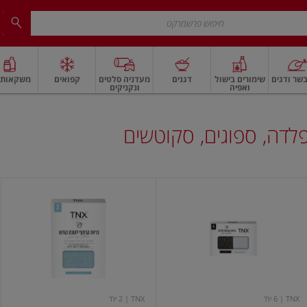
שר ודגים
שימורים בישול
דגנים
מעדניה סלטים
קפואים
משקאות ו
ואפיה
ונקניקים
 ארוז
פיצוחים, אגוזים וגרעינים
ביצים
ביצים טריות
חלב ומשקאות חלב
חלב
פלדה, ספוגים, סקוטשים
כריות
כריות
קרצוף
קרצוף
לכלים
לשבת
6
קודש
יח'
TNX
TNX
| 6 יח'
TNX
| 2 יח'