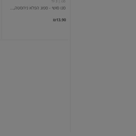
סנו
| 3 יח'
סנו סושי - ספוג הפלא נירוסטה,...
₪13.90
ספוגי
רחצה
עדינים
3 יח'
ספוגי רחצה עדינים
₪10.90