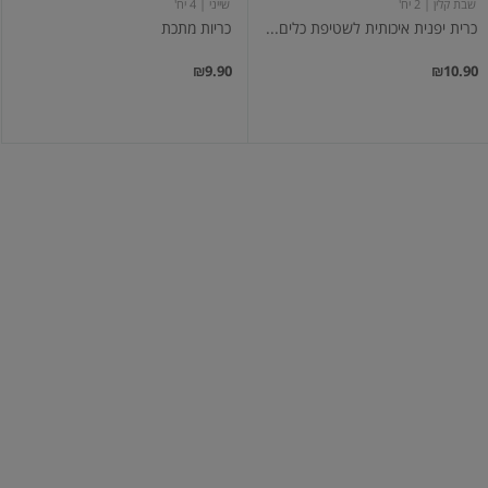
שבת קלין
| 2 יח'
שייני
| 4 יח'
כרית יפנית איכותית לשטיפת כלים...
כריות מתכת
₪9.90
₪10.90