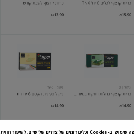
כריות קרצוף לכלים 6 יח' TNX
כריות קרצוף לשבת קודש
₪13.90
₪15.90
כריות
ניקול
קרצוף
ספוגית
גדולות
הקסם
וחזקות
6
במיוחד,
יחידות
3
יחידות
ניקול
| 3
ניקול
| 6 יח'
כריות קרצוף גדולות וחזקות במיוח...
ניקול ספוגית הקסם 6 יחידות
₪14.90
₪14.90
שה שימוש ב-
וכלים דומים של צדדים שלישיים, לשיפור חווית 
Cookies
סנו
סנו