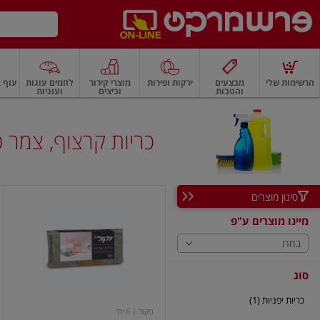
דלג לתוכן הראשי
דלג לתפריט התחתון
דלג לתפריט הקטגוריות
הרשימות שלי
מבצעים
ירקות ופירות
מוצרי קירור
לחמים עוגות
עוף ב
והטבות
וביצים
ועוגיות
רקות
ירקות
עלים ועשבי תיבול
פירות
פירות
פירות יבשים ואגוזים
פירות יבשים
כריות קרצוף, צמר 
סינון מוצרים
כריות
יפניות
מיינו מוצרים ע"פ
,6
יחידות
בחרו
סוג
כריות יפניות (1)
ניקול
| 6 יח'