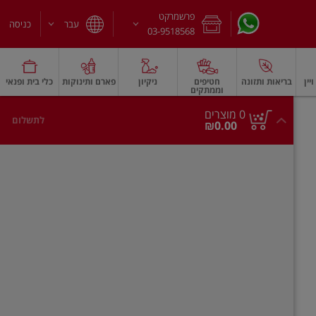
פרשמרקט
עבר
כניסה
03-9518568
יין
בריאות ותזונה
חטיפים
ניקיון
פארם ותינוקות
כלי בית ופנאי
וממתקים
חלב עמיד
משקאות חלב ושוקו
גבינות וחמאה
גבינות לבנות רכות וקוטג'
גב
0
0 מוצרים
לתשלום
סך
מוצרים
₪0.00
הכל
בעגלה