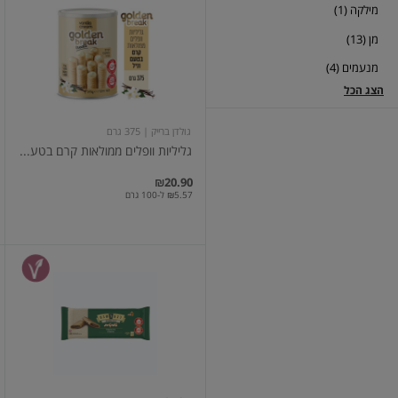
מילקה (1)
וופלים
ממולאות
מן (13)
קרם
בטעם
מנעמים (4)
וניל
375
הצג הכל
גרם
גולדן ברייק
| 375 גרם
גליליות וופלים ממולאות קרם בטע...
₪20.90
₪5.57 ל-100 גרם
רבע
לשבע
אינסייד
אאוט
במילוי
קרם
טורטית