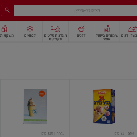
שר ודגים
שימורים בישול
דגנים
מעדניה סלטים
קפואים
משקאות ו
ואפיה
ונקניקים
 ארוז
פיצוחים, אגוזים וגרעינים
ביצים
ביצים טריות
חלב ומשקאות חלב
חלב
גביעי
גביעי
גלידה
גלידה
ממותקים
אמריקה
24
יח'
אסם
| 95 גרם
עלמה
| 120 גרם