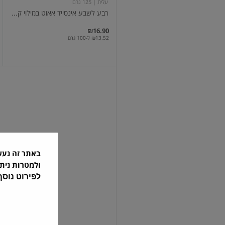
עלית
| 125 גרם
רבע לשבע אינסייד אאוט במילוי ק...
₪16.90
₪13.52 ל-100 גרם
רולים
גלילי
ופל
במילוי
קרם
שוקולד
באתר זה נע
עלמה
| 100 גרם
ולמטרות נית
רולים גלילי ופל במילוי קרם שוקולד
לפירוט נוס
₪6.90
₪6.90 ל-100 גרם
3 ב-₪12
עוד