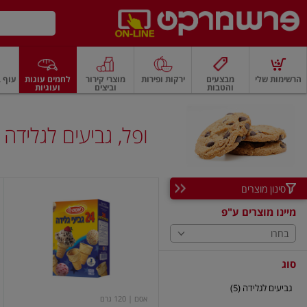
דלג לתוכן הראשי
דלג לתפריט התחתון
דלג לתפריט הקטגוריות
הרשימות שלי
מבצעים
ירקות ופירות
מוצרי קירור
לחמים עוגות
עוף ב
והטבות
וביצים
ועוגיות
רקות
ירקות
עלים ועשבי תיבול
פירות
פירות
פירות יבשים ואגוזים
פירות יבשים
ופל, גביעים לגלידה
סינון מוצרים
גביעי
גלידה
מיינו מוצרים ע"פ
אמריקאים
בחרו
סוג
גביעים לגלידה (5)
אסם
| 120 גרם