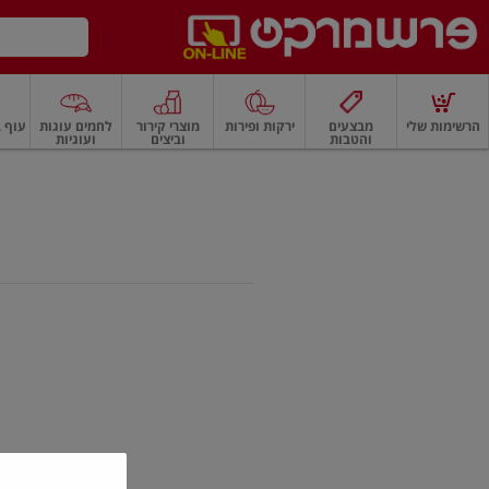
דלג לתוכן הראשי
דלג לתפריט התחתון
דלג לתפריט הקטגוריות
הרשימות שלי
מבצעים
ירקות ופירות
מוצרי קירור
לחמים עוגות
עוף ב
והטבות
וביצים
ועוגיות
רקות
ירקות
עלים ועשבי תיבול
פירות
פירות
פירות יבשים ואגוזים
פירות יבשים