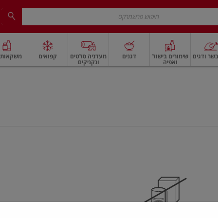
שר ודגים
שימורים בישול
דגנים
מעדניה סלטים
קפואים
משקאות ו
ואפיה
ונקניקים
 ארוז
פיצוחים, אגוזים וגרעינים
ביצים
ביצים טריות
חלב ומשקאות חלב
חלב