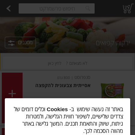
רקות
עלים ועשבי תיבול
פירות
פירות יבשים ארוז
פיצוחים, אגוזים וגרעינים
ביצים טריות
חלב
חלב עמיד
משקאות חלב ושוקו
גבינות לבנות רכות וקוטג'
גבי
estions.
ירקות קפואים
מסננים
לא מצאתם ?
לחץ כאן
סנפרוסט
|
800 גרם
אסייתית צבעונית להקפצה
הוסיפו
באתר זה נעשה שימוש ב-
וכלים דומים של
Cookies
מחיר מחירון
₪29.90
צדדים שלישיים, לשיפור חווית הגלישה, ולמטרות
₪3.74 ל-100 גרם
ניתוח, שיווק והתאמת תכנים. המשך גלישה באתר
מהווה הסכמה לכך.
סנפרוסט
|
800 גרם