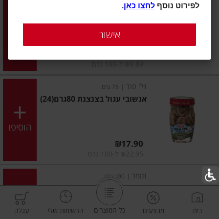
לפירוט נוסף
לחצו כאן
.
סרדין מרוקאי בשמן סויה 125 גר
25X
אישור
הוסיפו
מחיר מחירון
₪8.90
₪9.89 ל-100 גרם
וילי פוד
|
78 גרם
אנשובי עגול בצנצנת 80גרם(24)
הוסיפו
מחיר מחירון
₪17.90
₪22.95 ל-100 גרם
תומר
|
100 גרם
אנשובי צנצנת תומר 100גר'12X
כל המוצרים
בית
מבצעים
הרשימות שלי
עגלה
הוסיפו