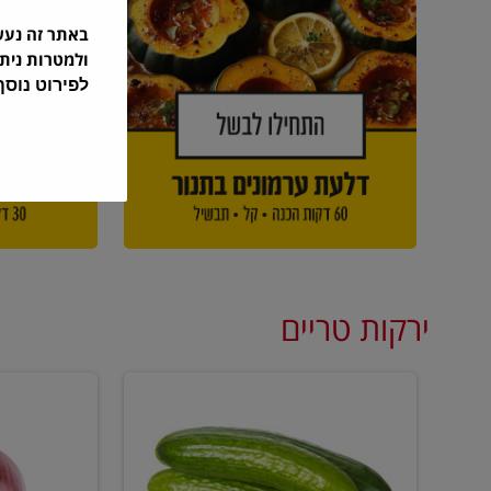
באתר זה נע
ולמטרות נית
לפירוט נוס
ירקות טריים
מלפפון
בצל
אדום