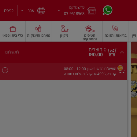
פרשמרקט
עבר
כניסה
03-9518568
יין
בריאות ותזונה
חטיפים
ניקיון
פארם ותינוקות
כלי בית ופנאי
וממתקים
חלב עמיד
משקאות חלב ושוקו
גבינות וחמאה
גבינות לבנות רכות וקוטג'
גב
0
0 מוצרים
לתשלום
סך
מוצרים
₪0.00
הכל
בעגלה
המשלוח הבא:
ראשון
- 12:00
08:00
קנו מעל ₪499 וקבלו משלוח במתנה