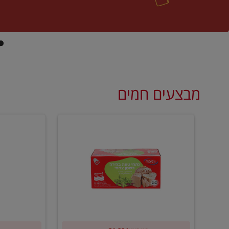
מבצעים חמים
קנו
קנו
ממוצרי
2
שימורי
יח'
טונה
ממוצרי
של
רסק
וילי
עגבניות
פוד
של