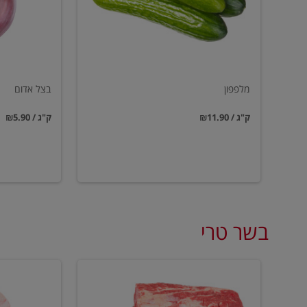
מלפפון
בצל אדום
₪11.90 / ק"ג
₪5.90 / ק"ג
בשר טרי
סטייק
עצמות
אנטריקוט
מח