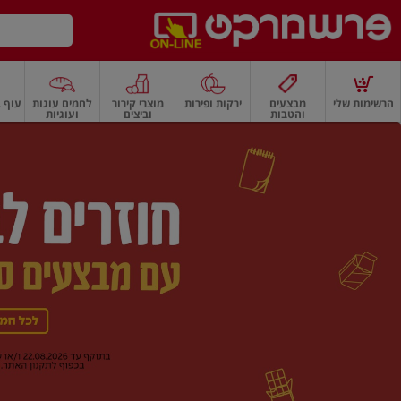
דלג לתוכן הראשי
דלג לתפריט התחתון
דלג לתפריט הקטגוריות
הרשימות שלי
מבצעים
ירקות ופירות
מוצרי קירור
לחמים עוגות
עוף ב
והטבות
וביצים
ועוגיות
רשמרקט
רקות
ירקות
עלים ועשבי תיבול
פירות
פירות
פירות יבשים ואגוזים
פירות יבשים
ף
בית