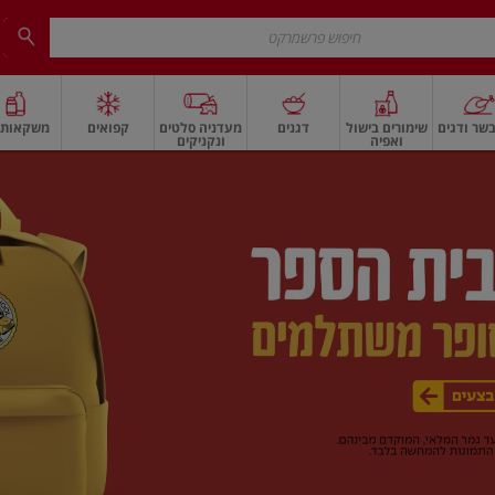
שר ודגים
שימורים בישול
דגנים
מעדניה סלטים
קפואים
משקאות ו
ואפיה
ונקניקים
 ארוז
פיצוחים, אגוזים וגרעינים
ביצים
ביצים טריות
חלב ומשקאות חלב
חלב