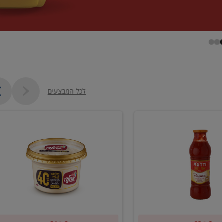
לכל המבצעים
קנו
2
יח'
ממוצרי
סלט
חומוס
וטחינה