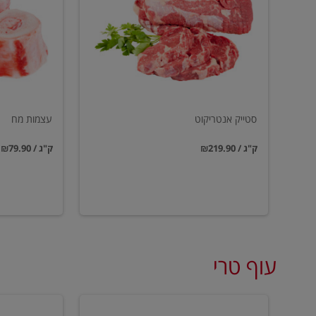
סטייק אנטריקוט
עצמות מח
₪219.90 / ק"ג
₪79.90 / ק"ג
עוף טרי
טחון
טחון