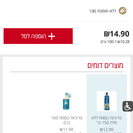
לפירוט נוסף
לחצו כאן
.
ללא תוספת סוכר
אישור
+
₪14.90
הוספה לסל
₪10.28 ל-100 גרם
מוצרים דומים
מחיר מחירון
מחיר מחירון
מבצעים חמים
לכל המבצעים
מו
מו
מו
מו
מו
מו
מו
מו
מו
מו
מו
מו
מו
מו
מו
מו
מו
מו
מו
מו
פריכיות כוסמת ללא
פריכיות כוסמת 160
מלח 150 גר'
גרם
כל המוצרים
בית
מבצעים
הרשימות שלי
עגלה
₪11.90
₪12.90