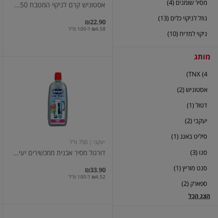
מסיר שומנים (4)
אסטוניש קרם לניקוי המטבח 50...
נוזל לניקוי כלים (13)
₪22.90
₪4.58 ל-100 מ"ל
ניקוי למדיח (10)
מותג
דורגול
TNX (4)
מסיר
אבנית
אסטוניש (2)
ממכשירים
יעיל
דטול (1)
פי
7
יעקבי (2)
ממלח
לימון
סיליט באנג (1)
750
יעקבי
| 750 מ"ל
מ"ל
סנו (3)
דורגול מסיר אבנית ממכשירים יעי...
יעקבי
סנט מוריץ (1)
₪33.90
₪4.52 ל-100 מ"ל
ספארק (2)
הצג הכל
סנו