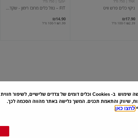
TNX
| 750 מ"ל
יעקבי
| 750 מ"ל
יעקבי
ניקוי כלים פרש וויט
FIT – נוזל כלים מרוכז רימון - שקד...
₪14.90
₪17.90
₪2.39 ל-100 מ"ל
₪1.99 ל-100 מ"ל
ספארק
נוזל
נוזל
לניקוי
עוצמתי
כלים
לניקוי
בניחוח
כלים
לימון
שה שימוש ב-
וכלים דומים של צדדים שלישיים, לשיפור חווית 
Cookies
סנו
| 1 ליטר
ספארק
| 1 ליטר
וח, שיווק והתאמת תכנים. המשך גלישה באתר מהווה הסכמה לכך.
ספארק נוזל עוצמתי לניקוי כלים
נוזל לניקוי כלים בניחוח לימון
ף
לחצו כאן
.
₪14.90
₪14.90
₪1.49 ל-100 מ"ל
₪1.49 ל-100 מ"ל