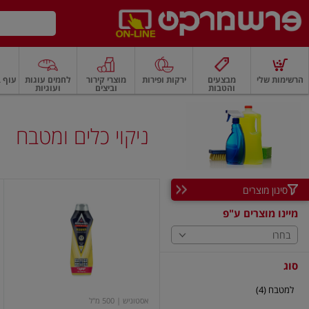
דלג לתוכן הראשי
דלג לתפריט התחתון
דלג לתפריט הקטגוריות
הרשימות שלי
מבצעים
ירקות ופירות
מוצרי קירור
לחמים עוגות
עוף ב
והטבות
וביצים
ועוגיות
רקות
ירקות
עלים ועשבי תיבול
פירות
פירות
פירות יבשים ואגוזים
פירות יבשים
ניקוי כלים ומטבח
סינון מוצרים
אסטוניש
קרם
מיינו מוצרים ע"פ
לניקוי
המטבח
בחרו
500
מ"ל
יעקבי
סוג
למטבח (4)
אסטוניש
| 500 מ"ל