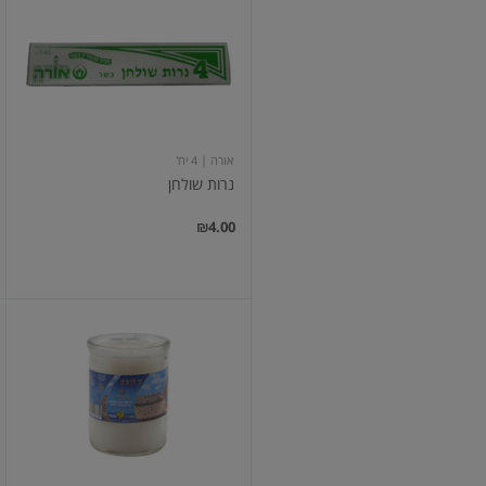
שולחן
אורה
| 4 יח'
נרות שולחן
₪4.00
נר
נשמה
72
שעות