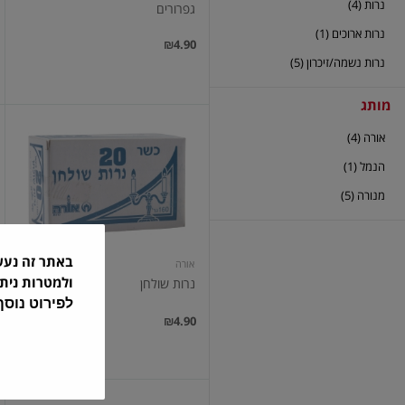
נרות (4)
גפרורים
נרות ארוכים (1)
₪4.90
נרות נשמה/זיכרון (5)
מותג
נרות
אורה (4)
שולחן
הנמל (1)
מנורה (5)
באתר זה נע
אורה
ולמטרות נית
נרות שולחן
לפירוט נוס
₪4.90
נרות