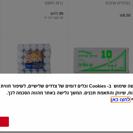
גפרורים ארוכים
נרות חימום
₪11.90
₪8.50
₪2.38 ל-10 יח'
נרות
נרות
שולחן
חימום
6
10
שעות
שה שימוש ב-
וכלים דומים של צדדים שלישיים, לשיפור חווית 
Cookies
אורה
| 10 יח'
מנורה
| 50 יח'
וח, שיווק והתאמת תכנים. המשך גלישה באתר מהווה הסכמה לכך.
נרות שולחן 10
נרות חימום 6 שעות
ף
לחצו כאן
.
₪20.90
₪4.00
₪4.18 ל-10 יח'
נר
נר