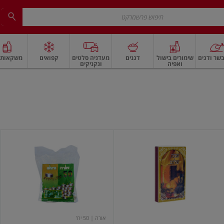
שר ודגים
שימורים בישול
דגנים
מעדניה סלטים
קפואים
משקאות ו
ואפיה
ונקניקים
 ארוז
פיצוחים, אגוזים וגרעינים
ביצים
ביצים טריות
חלב ומשקאות חלב
חלב
גפרורים
נרות
ארוכים
חימום
אורה
| 50 יח'