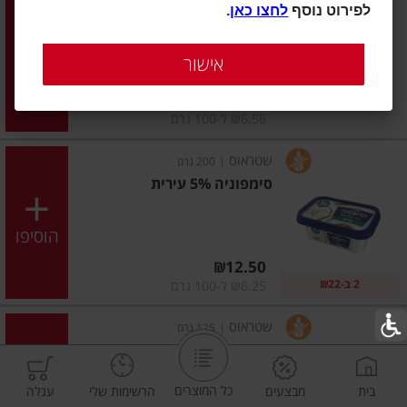
לפירוט נוסף
לחצו כאן
.
גבינת טוב טעם 3% - 250 גרם
לבישול ואפיה
אישור
הוסיפו
מחיר מחירון
₪16.40
₪6.56 ל-100 גרם
שטראוס
|
200 גרם
סימפוניה 5% עירית
הוסיפו
מחיר מחירון
₪12.50
2 ב-₪22
₪6.25 ל-100 גרם
שטראוס
|
125 גרם
סקי גבינה לבנה 5% 125 גרם
סקי אישי
כל המוצרים
בית
מבצעים
הרשימות שלי
עגלה
הוסיפו