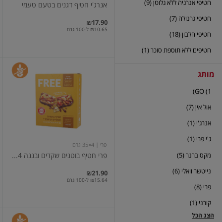
חטיפי אנרגיה ללא גלוטן (9)
אנרג'י חטיף דגנים בטעם טעמי
חטיפי גרנולה (7)
₪17.90
₪10.65 ל-100 גרם
חטיפי חלבון (18)
חטיפים ללא תוספת סוכר (1)
פרי
מותג
חטיף
בוטנים
GO (1)
שקדים
ובננה
אול אין (7)
4
יח'
אנרג'י (1)
ג'י פרי (1)
פרי
| 4×35 גרם
מקס ברנר (5)
פרי חטיף בוטנים שקדים ובננה 4...
נייטשר וואלי (6)
₪21.90
₪15.64 ל-100 גרם
פרי (8)
קורני (1)
הצג הכל
פרי