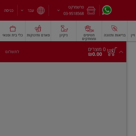
פרשמרקט
עבר
כניסה
03-9518568
יין
בריאות ותזונה
חטיפים
ניקיון
פארם ותינוקות
כלי בית ופנאי
וממתקים
חלב עמיד
משקאות חלב ושוקו
גבינות וחמאה
גבינות לבנות רכות וקוטג'
גב
0
0 מוצרים
לתשלום
סך
מוצרים
₪0.00
הכל
בעגלה