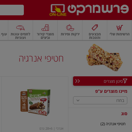
דלג לתוכן הראשי
דלג לתפריט התחתון
דלג לתפריט הקטגוריות
הרשימות שלי
מבצעים
ירקות ופירות
מוצרי קירור
לחמים עוגות
עוף ב
והטבות
וביצים
ועוגיות
רקות
ירקות
עלים ועשבי תיבול
פירות
פירות
פירות יבשים ואגוזים
פירות יבשים
חטיפי אנרגיה
סינון מוצרים
אנרג'י
חטיף
מיינו מוצרים ע"פ
דגנים
בטעם
בחרו
טעמי
סוג
חטיפי אנרגיה (2)
אנרג'י
| 6×28 גרם