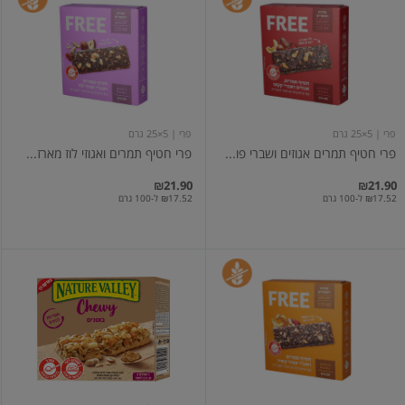
חטיף
חטיף
תמרים
תמרים
אגוזים
ואגוזי
ושברי
לוז
פולי
מארז
קקאו
5
מארז
יחידותn
5
יחידות
פרי
| 5×25 גרם
פרי
| 5×25 גרם
פרי חטיף תמרים אגוזים ושברי פו...
פרי חטיף תמרים ואגוזי לוז מארז...
₪21.90
₪21.90
₪17.52 ל-100 גרם
₪17.52 ל-100 גרם
פרי
חטיף
חטיף
בוטנים
תמרים
ושיבולת
וקשיו
שועל
5
בציפוי
יחידות
עם
חמאת
בוטנים