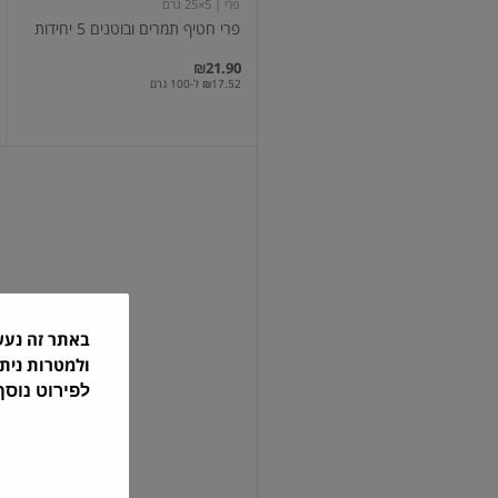
פרי
| 5×25 גרם
פרי חטיף תמרים ובוטנים 5 יחידות
₪21.90
₪17.52 ל-100 גרם
חטיף
שיבולת
שועל
מלאה
עם
דבש
210
גרם
באתר זה נע
נייטשר וואלי
| 5×42 גרם
ולמטרות נית
חטיף שיבולת שועל מלאה עם דב...
לפירוט נוס
₪22.90
₪10.90 ל-100 גרם