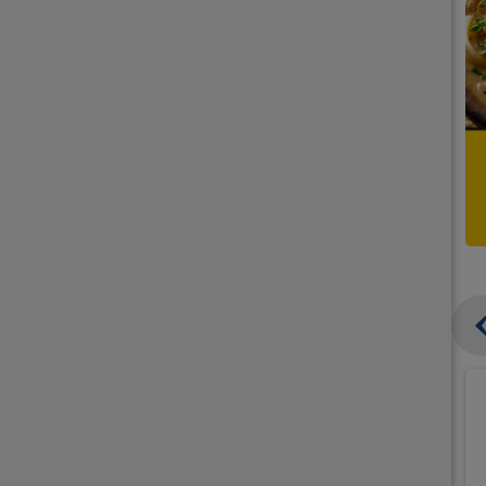
בצל
קישואים
יבש