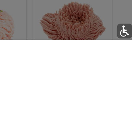
הודו
עוף
טרי
טחון הודו טרי
טחון עוף
₪89.90 / ק"ג
₪59.90 / ק"ג
פירות טריים