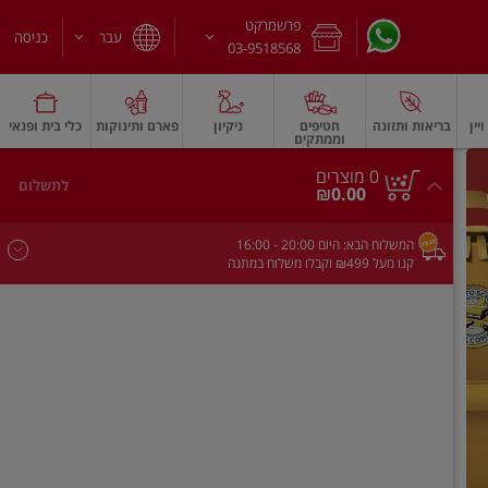
פרשמרקט
עבר
כניסה
03-9518568
יין
בריאות ותזונה
חטיפים
ניקיון
פארם ותינוקות
כלי בית ופנאי
וממתקים
חלב עמיד
משקאות חלב ושוקו
גבינות וחמאה
גבינות לבנות רכות וקוטג'
גב
0
0 מוצרים
לתשלום
סך
מוצרים
₪0.00
הכל
בעגלה
המשלוח הבא:
היום
- 20:00
16:00
קנו מעל ₪499 וקבלו משלוח במתנה