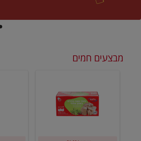
מבצעים חמים
קנו
קנו
ממוצרי
2
שימורי
יח'
טונה
ממוצרי
של
רסק
וילי
עגבניות
פוד
של