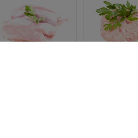
הודו
שווארמה הודו
₪89.90 / ק"ג