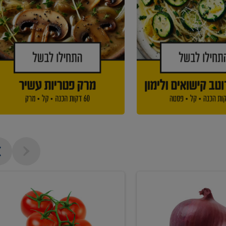
עגבניה
אשכולות