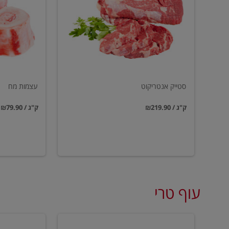
סטייק אנטריקוט
עצמות מח
₪219.90 / ק"ג
₪79.90 / ק"ג
עוף טרי
טחון
טחון