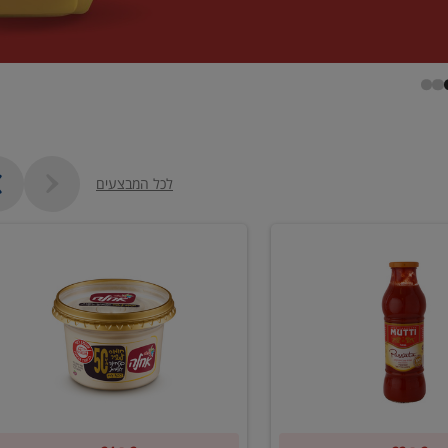
לכל המבצעים
קנו
2
יח'
ממוצרי
סלט
חומוס
וטחינה