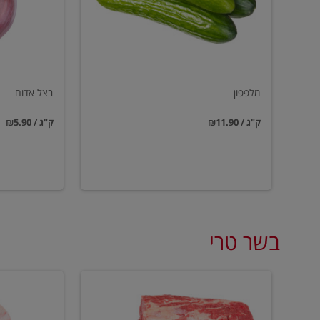
מלפפון
בצל אדום
₪11.90 / ק"ג
₪5.90 / ק"ג
בשר טרי
סטייק
עצמות
אנטריקוט
מח