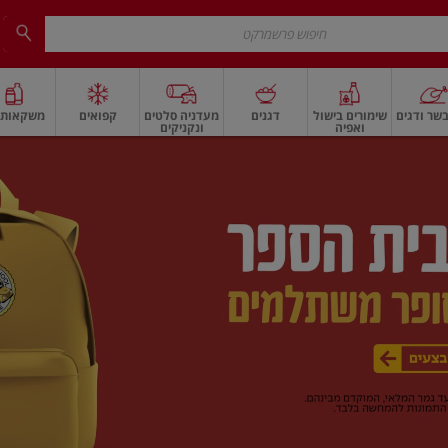
שר ודגים
שימורים בישול
דגנים
מעדניה סלטים
קפואים
משקאות ו
ואפיה
ונקניקים
 ארוז
פיצוחים, אגוזים וגרעינים
ביצים
ביצים טריות
חלב ומשקאות חלב
חלב