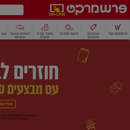
דלג לתוכן הראשי
דלג לתפריט התחתון
דלג לתפריט הקטגוריות
הרשימות שלי
מבצעים
ירקות ופירות
מוצרי קירור
לחמים עוגות
עוף ב
והטבות
וביצים
ועוגיות
רשמרקט
רקות
ירקות
עלים ועשבי תיבול
פירות
פירות
פירות יבשים ואגוזים
פירות יבשים
ף
בית