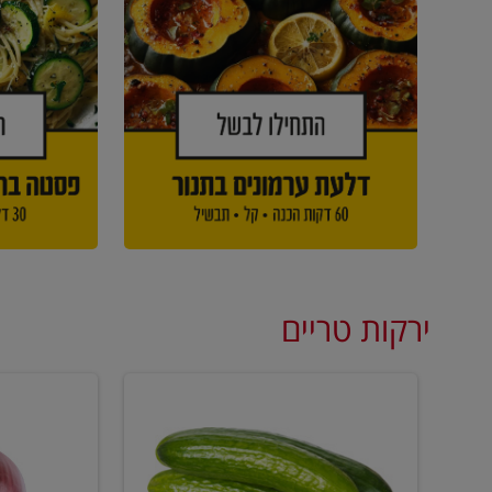
ירקות טריים
מלפפון
בצל
אדום