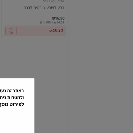
עלית
| 120 גרם
רבע לשבע טורטית לבנה
₪16.90
₪14.08 ל-100 גרם
2 ב-₪25
עוד
קפריס
גלילי
וופל
במילוי
קרם
אגוזי
לוז
וקקאו
250
גרם
באתר זה נע
פאפאדופולוס
| 250 גרם
ולמטרות נית
קפריס גלילי וופל במילוי קרם אגוזי...
לפירוט נוס
₪22.90
₪9.16 ל-100 גרם