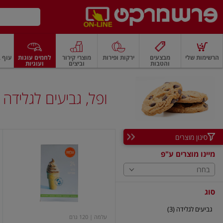
דלג לתוכן הראשי
דלג לתפריט התחתון
דלג לתפריט הקטגוריות
הרשימות שלי
מבצעים
ירקות ופירות
מוצרי קירור
לחמים עוגות
עוף ב
והטבות
וביצים
ועוגיות
רקות
ירקות
עלים ועשבי תיבול
פירות
פירות
פירות יבשים ואגוזים
פירות יבשים
ופל, גביעים לגלידה
סינון מוצרים
גביעי
גלידה
מיינו מוצרים ע"פ
אמריקה
24
בחרו
יח'
סוג
גביעים לגלידה (3)
עלמה
| 120 גרם