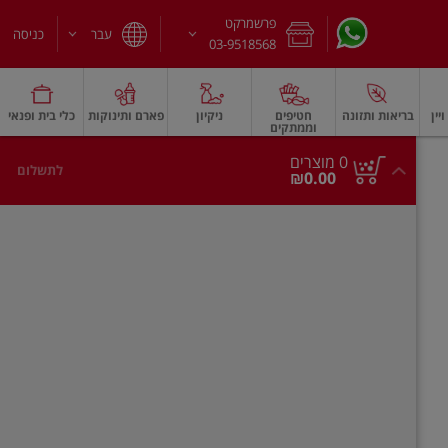
פרשמרקט
עבר
כניסה
03-9518568
יין
בריאות ותזונה
חטיפים
ניקיון
פארם ותינוקות
כלי בית ופנאי
וממתקים
חלב עמיד
משקאות חלב ושוקו
גבינות וחמאה
גבינות לבנות רכות וקוטג'
גב
0
0 מוצרים
לתשלום
סך
מוצרים
₪0.00
הכל
בעגלה