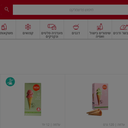
שר ודגים
שימורים בישול
דגנים
מעדניה סלטים
קפואים
משקאות ו
ואפיה
ונקניקים
 ארוז
פיצוחים, אגוזים וגרעינים
ביצים
ביצים טריות
חלב ומשקאות חלב
חלב
גביעי
גביעי
גלידה
גלידה
טילון
מגולגלים
24
יח'
עלמה
| 120 גרם
עלמה
| 12 יח'