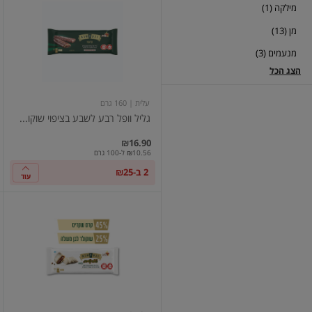
מילקה (1)
וופל
רבע
מן (13)
לשבע
בציפוי
מנעמים (3)
שוקולד
חלב
הצג הכל
עלית
| 160 גרם
גליל וופל רבע לשבע בציפוי שוקו...
₪16.90
₪10.56 ל-100 גרם
2 ב-₪25
עוד
רבע
לשבע
טורטית
לבנה