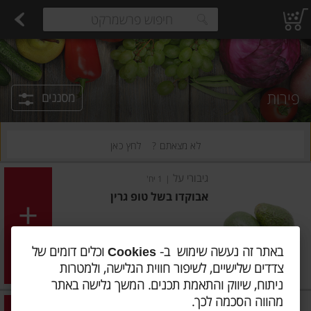
רקות
עלים ועשבי תיבול
פירות
פירות יבשים ארוז
פיצוחים, אגוזים וגרעינים
ביצים טריות
חלב
חלב עמיד
משקאות חלב ושוקו
גבינות לבנות רכות וקוטג'
גבי
estions.
פירות
מסננים
לא מצאתם ?
לחץ כאן
גיבורי על
|
1 יח'
אבוקדו בשל טופ גרין
הוסיפו
באתר זה נעשה שימוש ב-
וכלים דומים של
Cookies
צדדים שלישיים, לשיפור חווית הגלישה, ולמטרות
מחיר מחירון
₪19.90
ניתוח, שיווק והתאמת תכנים. המשך גלישה באתר
מהווה הסכמה לכך.