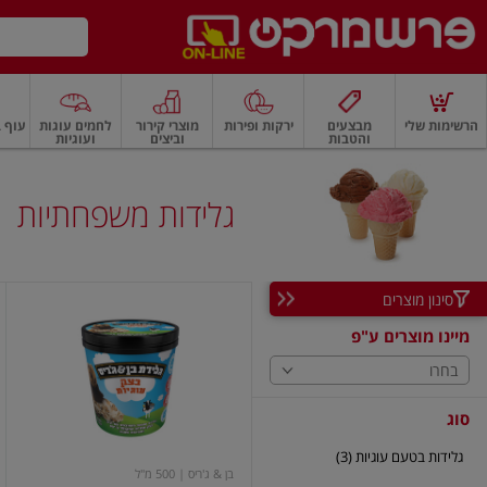
דלג לתוכן הראשי
דלג לתפריט התחתון
דלג לתפריט הקטגוריות
הרשימות שלי
מבצעים
ירקות ופירות
מוצרי קירור
לחמים עוגות
עוף ב
והטבות
וביצים
ועוגיות
רקות
ירקות
עלים ועשבי תיבול
פירות
פירות
פירות יבשים ואגוזים
פירות יבשים
גלידות משפחתיות
סינון מוצרים
בצק
עוגיות
מיינו מוצרים ע"פ
בחרו
סוג
גלידות בטעם עוגיות (3)
בן & ג'ריס
| 500 מ"ל