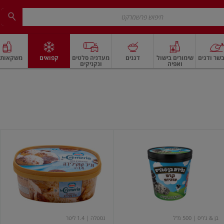
שר ודגים
שימורים בישול
דגנים
מעדניה סלטים
קפואים
משקאות ו
ואפיה
ונקניקים
 ארוז
פיצוחים, אגוזים וגרעינים
ביצים
ביצים טריות
חלב ומשקאות חלב
חלב
קרם
לה
עוגיות
קרמריה
גלידה
וניל
קוקילידה
בן & ג'ריס
| 500 מ"ל
נסטלה
| 1.4 ליטר