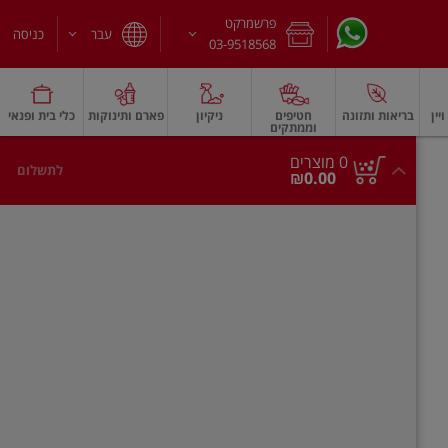
פרשמרקט
עבר
כניסה
03-9518568
יין
בריאות ותזונה
חטיפים
ניקיון
פארם ותינוקות
כלי בית ופנאי
וממתקים
חלב עמיד
משקאות חלב ושוקו
גבינות וחמאה
גבינות לבנות רכות וקוטג'
גב
0
0 מוצרים
לתשלום
סך
מוצרים
₪0.00
הכל
בעגלה