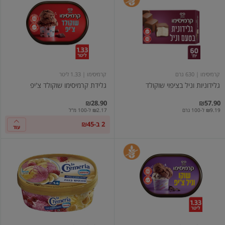
וניל
קרמיסימו
בציפוי
שוקולד
שוקולד
צ'יפ
קרמיסימו
| 630 גרם
קרמיסימו
| 1.33 ליטר
גלידוניות וניל בציפוי שוקולד
גלידת קרמיסימו שוקולד צ'יפ
₪28.90
₪57.90
₪9.19 ל-100 גרם
₪2.17 ל-100 מ"ל
2 ב-₪45
עוד
קרמיסימו
גלידה
בטעמי
לה
שוקו
קרמריה
וניל
פונטש
צ'יפ
בננה