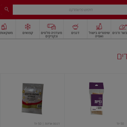
שר ודגים
שימורים בישול
דגנים
מעדניה סלטים
קפואים
משקאות ו
ואפיה
ונקניקים
 ארוז
פיצוחים, אגוזים וגרעינים
ביצים
ביצים טריות
חלב ומשקאות חלב
חלב
דים
כפיות
מזלגות
שקוף
פרימיום
50
יח`
שמאי
50 יח'
דנטס אריזות
| 50 יח'