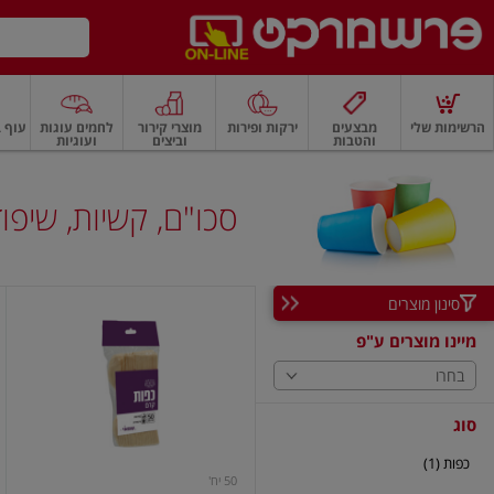
דלג לתוכן הראשי
דלג לתפריט התחתון
דלג לתפריט הקטגוריות
הרשימות שלי
מבצעים
ירקות ופירות
מוצרי קירור
לחמים עוגות
עוף ב
והטבות
וביצים
ועוגיות
רקות
ירקות
עלים ועשבי תיבול
פירות
פירות
פירות יבשים ואגוזים
פירות יבשים
סכו"ם, קשיות, שיפו
סינון מוצרים
כפות
שקוף
מיינו מוצרים ע"פ
50
יח`
בחרו
שמאי
סוג
כפות (1)
50 יח'