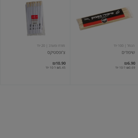
הנמל
| 100 יח'
מזרח ומערב
| 20 יח'
שיפודים
צ'ופסטיקס
₪10.90
₪6.90
₪0.69 ל-10 יח'
₪5.45 ל-10 יח'