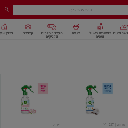
שר ודגים
שימורים בישול
דגנים
מעדניה סלטים
קפואים
משקאות ו
ואפיה
ונקניקים
 ארוז
פיצוחים, אגוזים וגרעינים
ביצים
ביצים טריות
חלב ומשקאות חלב
חלב
איירווויק
איירווויק
ספרי
ספרי
מנטרל
מנטרל
ריחות
ריחות
ומבשם
ומבשם
ניחוח
ניחוח
כביסה
פרחי
באוויר
יסמין
237
237
גרם
מל
אירוויק
| 237 מ"ל
אירוויק