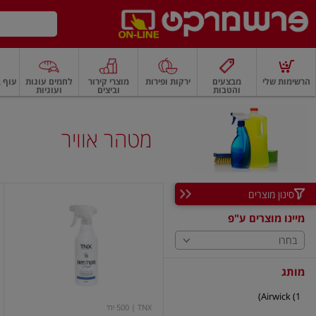
דלג לתוכן הראשי
דלג לתפריט התחתון
דלג לתפריט הקטגוריות
הרשימות שלי
מבצעים
ירקות ופירות
מוצרי קירור
לחמים עוגות
עוף ב
והטבות
וביצים
ועוגיות
רקות
ירקות
עלים ועשבי תיבול
פירות
פירות
פירות יבשים ואגוזים
פירות יבשים
מטהר אוויר
סינון מוצרים
מנטרל
ריחות
מיינו מוצרים ע"פ
פרש
בחרו
מותג
Airwick (1)
TNX
| 500 יח'