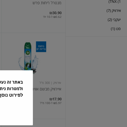
TNX (1)
מנטרל ריחות פרש
אירוויק (7)
₪30.90
₪0.62 ל-10 יח'
יעקבי (2)
סנו (1)
איירוויק
מבשם
אוויר
ספריי
בניחוח
בריזת
ים
300
מ"ל
באתר זה נע
אירוויק
| 300 מ"ל
ולמטרות נית
איירוויק מבשם אוויר ספריי בניחוח...
לפירוט נוס
₪17.90
₪5.97 ל-100 מ"ל
מילוי