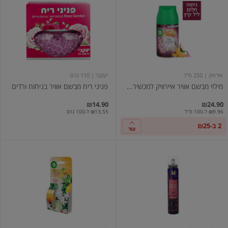
מבשם
ריח
אוויר
מבשם
איירוויק
אוויר
למכשיר
בניחוח
אוטומטי
ורדים
בניחוח
חלום
ליל
קיץ
אירוויק
| 250 מ"ל
יעקבי
| 110 גרם
250מ"ל
מילוי מבשם אוויר איירוויק למכשיר...
פניני ריח מבשם אוויר בניחוח ורדים
₪14.90
₪24.90
₪9.96 ל-100 מ"ל
₪13.55 ל-100 גרם
2 ב-₪25
עוד
סנומוד
איירוויק
מאסק
מילוי
בושם
חשמלי
לבית
בניחוח
150
הדרים
מל
המסייע
בנטרול
ריח
טבק
19