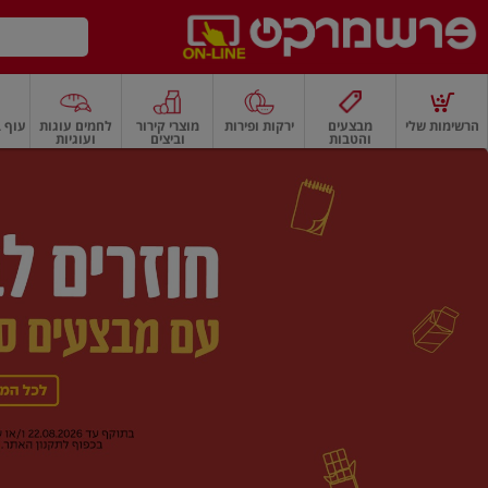
דלג לתוכן הראשי
דלג לתפריט התחתון
דלג לתפריט הקטגוריות
הרשימות שלי
מבצעים
ירקות ופירות
מוצרי קירור
לחמים עוגות
עוף ב
והטבות
וביצים
ועוגיות
רשמרקט
רקות
ירקות
עלים ועשבי תיבול
פירות
פירות
פירות יבשים ואגוזים
פירות יבשים
ף
בית