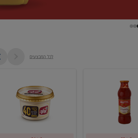
לכל המבצעים
קנו
2
יח'
ממוצרי
סלט
חומוס
וטחינה