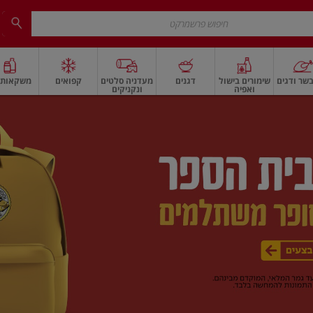
שר ודגים
שימורים בישול
דגנים
מעדניה סלטים
קפואים
משקאות ו
ואפיה
ונקניקים
 ארוז
פיצוחים, אגוזים וגרעינים
ביצים
ביצים טריות
חלב ומשקאות חלב
חלב