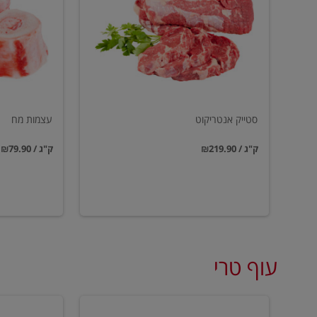
סטייק אנטריקוט
עצמות מח
₪219.90 / ק"ג
₪79.90 / ק"ג
עוף טרי
טחון
טחון