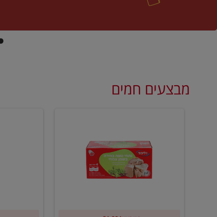
מבצעים חמים
קנו
קנו
ממוצרי
2
שימורי
יח'
טונה
ממוצרי
של
רסק
וילי
עגבניות
פוד
של