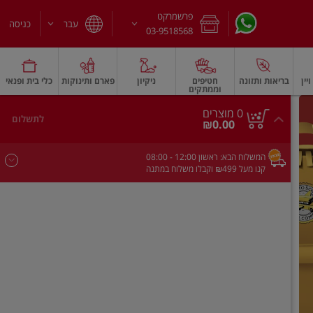
פרשמרקט
עבר
כניסה
03-9518568
יין
בריאות ותזונה
חטיפים
ניקיון
פארם ותינוקות
כלי בית ופנאי
וממתקים
חלב עמיד
משקאות חלב ושוקו
גבינות וחמאה
גבינות לבנות רכות וקוטג'
גב
0
0 מוצרים
לתשלום
סך
מוצרים
₪0.00
הכל
בעגלה
המשלוח הבא:
ראשון
- 12:00
08:00
קנו מעל ₪499 וקבלו משלוח במתנה