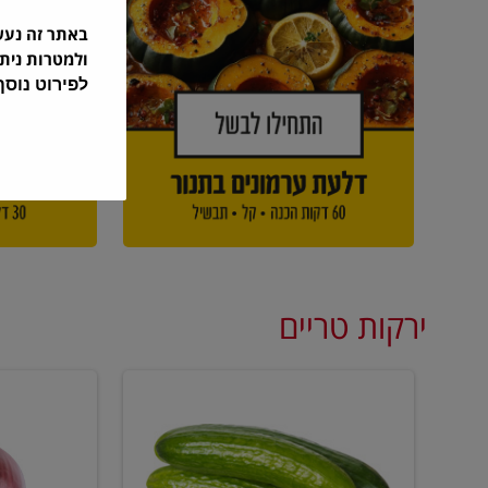
באתר זה נע
ולמטרות נית
לפירוט נוס
ירקות טריים
מלפפון
בצל
אדום