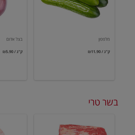
מלפפון
בצל אדום
₪11.90 / ק"ג
₪5.90 / ק"ג
בשר טרי
סטייק
עצמות
אנטריקוט
מח