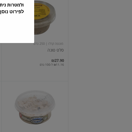
טונה
ולמטרות נית
לפירוט נוס
מונטה קרלו
| 250 גרם
סלט טונה
₪27.90
₪11.16 ל-100 גרם
סלט
הרינג
עם
מיונז,
200
גרם