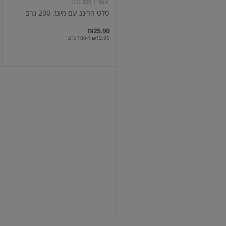
שמיר
| 200 גרם
סלט הרינג עם מיונז, 200 גרם
₪25.90
₪12.95 ל-100 גרם
איקרה
לבנה
מונטה
קרל
איקרה לבנה מונטה קרל
₪27.90