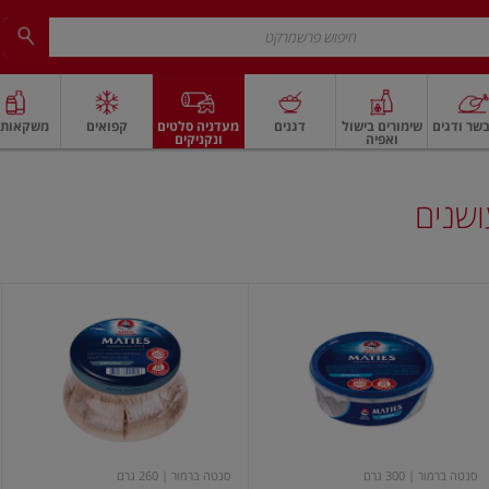
שר ודגים
שימורים בישול
דגנים
מעדניה סלטים
קפואים
משקאות ו
ואפיה
ונקניקים
 ארוז
פיצוחים, אגוזים וגרעינים
ביצים
ביצים טריות
חלב ומשקאות חלב
חלב
ושנים
חתיכות
פילה
פילה
דג
דג
הרינג
הרינג
מלוח
מלוח
מצונן
בשמן
בצנצנת
מצונן
חתיכות
400
260ג'
גר
סנטה ברמור
| 300 גרם
סנטה ברמור
| 260 גרם