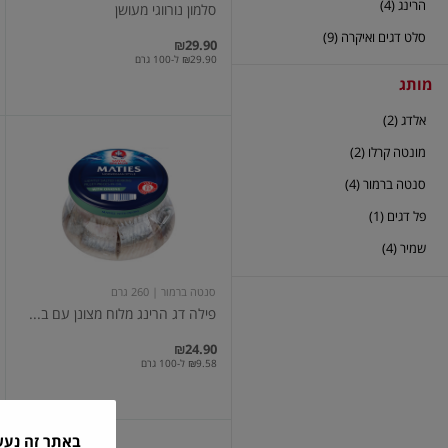
הרינג (4)
סלמון נורווגי מעושן
סלט דגים ואיקרה (9)
₪29.90
₪29.90 ל-100 גרם
מותג
אלדג (2)
פילה
מונטה קרלו (2)
דג
הרינג
סנטה ברמור (4)
מלוח
מצונן
פל דגים (1)
עם
בצל
שמיר (4)
בצנצנת
חתיכות
260ג'
סנטה ברמור
| 260 גרם
פילה דג הרינג מלוח מצונן עם ב...
₪24.90
₪9.58 ל-100 גרם
באתר זה נע
סלט