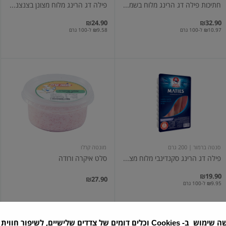
חתיכות פילה דג הרינג מלוח בשמ...
פילה דג הרינג מלוח מצונן בצנצנ...
₪24.90
₪32.90
₪10.97 ל-100 גרם
₪9.58 ל-100 גרם
פילה
סלט
דג
איקרה
הרינג
ורודה
סקנדינבי
מלוח
מצונן
250
גר
סנטה ברמור
| 200 גרם
מונטה קרלו
פילה דג הרינג סקנדינבי מלוח מצ...
סלט איקרה ורודה
₪19.90
₪27.90
₪9.95 ל-100 גרם
שה שימוש ב-
וכלים דומים של צדדים שלישיים, לשיפור חווית 
Cookies
מטיאס
סלט