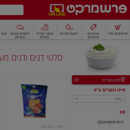
דלג לתוכן הראשי
דלג לתפריט התחתון
דלג לתפריט הקטגוריות
הרשימות שלי
מבצעים
ירקות ופירות
מוצרי קירור
לחמים עוגות
עוף ב
והטבות
וביצים
ועוגיות
רקות
ירקות
עלים ועשבי תיבול
פירות
פירות
פירות יבשים ואגוזים
פירות יבשים
סלטי דגים ודגים מע
סינון מוצרים
סלמון
נורווגי
מיינו מוצרים ע"פ
מעושן
בחרו
סוג
דגים מעושנים (2)
אלדג
| 100 גרם