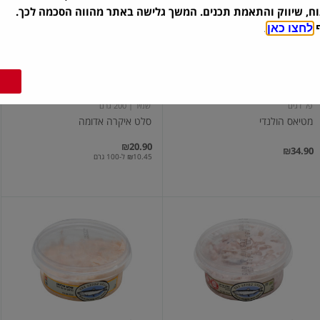
הולנדי
איקרה
וח, שיווק והתאמת תכנים. המשך גלישה באתר מהווה הסכמה לכך.
אדומה
ף
לחצו כאן
.
פל דגים
שמיר
| 200 גרם
מטיאס הולנדי
סלט איקרה אדומה
₪20.90
₪34.90
₪10.45 ל-100 גרם
סלט
סלט
מטיאס
סלמון
עם
עם
מיונז
מיונז