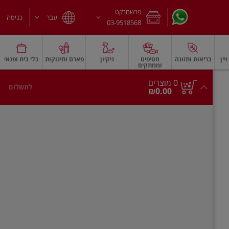
פרשמרקט
עבר
כניסה
03-9518568
יין
בריאות ותזונה
חטיפים
ניקיון
פארם ותינוקות
כלי בית ופנאי
וממתקים
חלב עמיד
משקאות חלב ושוקו
גבינות וחמאה
גבינות לבנות רכות וקוטג'
גב
0
0 מוצרים
לתשלום
סך
מוצרים
₪0.00
הכל
בעגלה