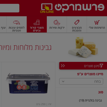
דלג לתוכן הראשי
דלג לתפריט התחתון
דלג לתפריט הקטגוריות
הרשימות שלי
מבצעים
ירקות ופירות
מוצרי קירור
לחמים עוגות
עוף ב
והטבות
וביצים
ועוגיות
רקות
ירקות
עלים ועשבי תיבול
פירות
פירות
פירות יבשים ואגוזים
פירות יבשים
גבינות מלוחות ומיוח
סינון מוצרים
גבינה
בולגרית
מיינו מוצרים ע"פ
מעודנת
250
בחרו
גרם
סוג
גבינה בולגרית (19)
יורו
| 250 גרם