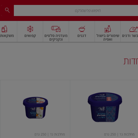
שר ודגים
שימורים בישול
דגנים
מעדניה סלטים
קפואים
משקאות ו
ואפיה
ונקניקים
 ארוז
פיצוחים, אגוזים וגרעינים
ביצים
ביצים טריות
חלב ומשקאות חלב
חלב
דות
בולגריות
בולגרית
מסורתית
מעודנת
5%
16%
מחלבות גד
| 250 גרם
מחלבות גד
| 250 גרם