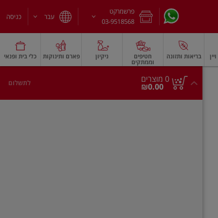
פרשמרקט
עבר
כניסה
03-9518568
יין
בריאות ותזונה
חטיפים
ניקיון
פארם ותינוקות
כלי בית ופנאי
וממתקים
חלב עמיד
משקאות חלב ושוקו
גבינות וחמאה
גבינות לבנות רכות וקוטג'
גב
0
0 מוצרים
לתשלום
סך
מוצרים
₪0.00
הכל
בעגלה