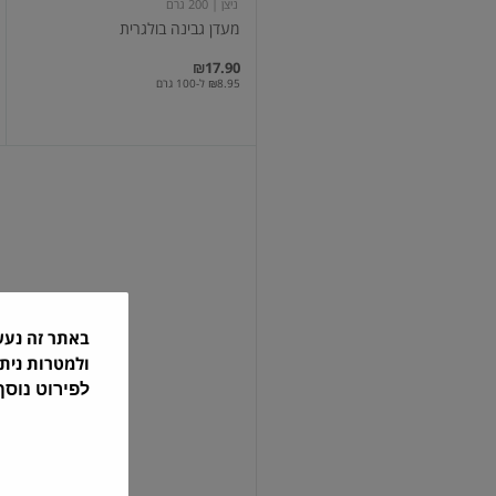
ניצן
| 200 גרם
מעדן גבינה בולגרית
₪17.90
₪8.95 ל-100 גרם
בולגרית
גביע
24%
פיראוס
באתר זה נע
פיראוס
| 250 גרם
ולמטרות נית
בולגרית גביע 24% פיראוס
לפירוט נוס
₪31.20
₪12.48 ל-100 גרם