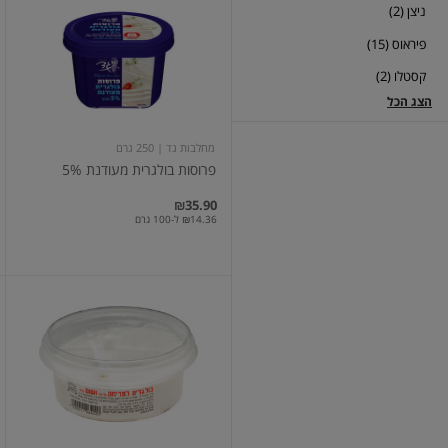
ניצן (2)
בולגרית
מעודנת
פיראוס (15)
5%
קסטלו (2)
הצג הכל
מחלבות גד
| 250 גרם
פרוסות בולגרית מעודנת 5%
₪35.90
₪14.36 ל-100 גרם
מעדן
גבינה
בולגרית