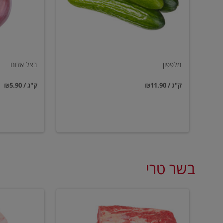
מלפפון
בצל אדום
₪11.90 / ק"ג
₪5.90 / ק"ג
בשר טרי
סטייק
עצמות
אנטריקוט
מח