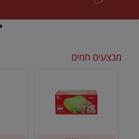
מבצעים חמים
קנו
קנו
ממוצרי
2
שימורי
יח'
טונה
ממוצרי
של
רסק
וילי
עגבניות
פוד
של