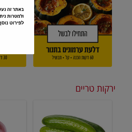
באתר זה נע
ולמטרות נית
לפירוט נוס
ירקות טריים
מלפפון
בצל
אדום