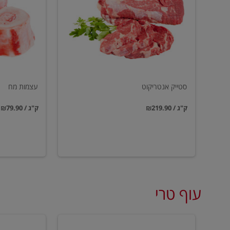
סטייק אנטריקוט
עצמות מח
₪219.90 / ק"ג
₪79.90 / ק"ג
עוף טרי
טחון
טחון