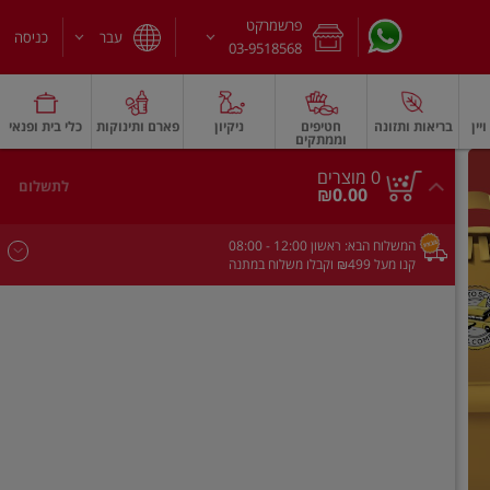
פרשמרקט
עבר
כניסה
03-9518568
יין
בריאות ותזונה
חטיפים
ניקיון
פארם ותינוקות
כלי בית ופנאי
וממתקים
חלב עמיד
משקאות חלב ושוקו
גבינות וחמאה
גבינות לבנות רכות וקוטג'
גב
0
0 מוצרים
לתשלום
סך
מוצרים
₪0.00
הכל
בעגלה
המשלוח הבא:
ראשון
- 12:00
08:00
קנו מעל ₪499 וקבלו משלוח במתנה