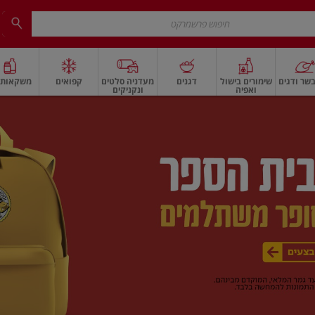
שר ודגים
שימורים בישול
דגנים
מעדניה סלטים
קפואים
משקאות ו
ואפיה
ונקניקים
 ארוז
פיצוחים, אגוזים וגרעינים
ביצים
ביצים טריות
חלב ומשקאות חלב
חלב