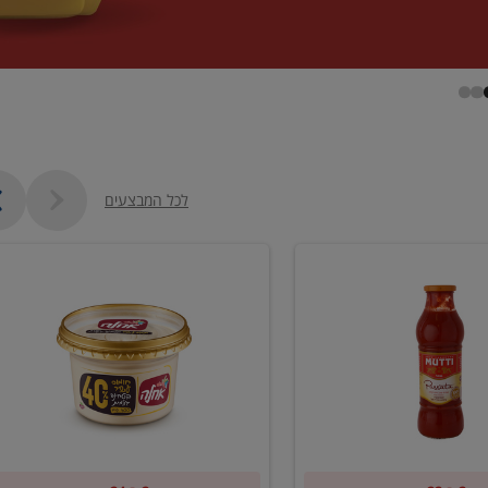
לכל המבצעים
קנו
2
יח'
ממוצרי
סלט
חומוס
וטחינה