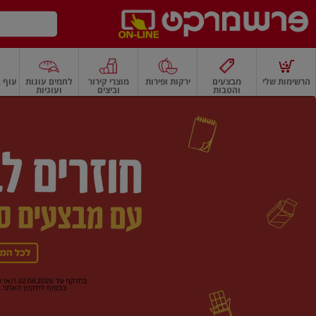
דלג לתוכן הראשי
דלג לתפריט התחתון
דלג לתפריט הקטגוריות
הרשימות שלי
מבצעים
ירקות ופירות
מוצרי קירור
לחמים עוגות
עוף ב
והטבות
וביצים
ועוגיות
רשמרקט
רקות
ירקות
עלים ועשבי תיבול
פירות
פירות
פירות יבשים ואגוזים
פירות יבשים
ף
בית