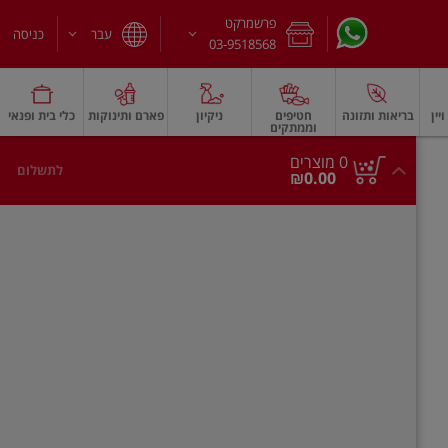
פרשמרקט
עבר
כניסה
03-9518568
יין
בריאות ותזונה
חטיפים
ניקיון
פארם ותינוקות
כלי בית ופנאי
וממתקים
חלב עמיד
משקאות חלב ושוקו
גבינות וחמאה
גבינות לבנות רכות וקוטג'
גב
0
0 מוצרים
לתשלום
סך
מוצרים
₪0.00
הכל
בעגלה