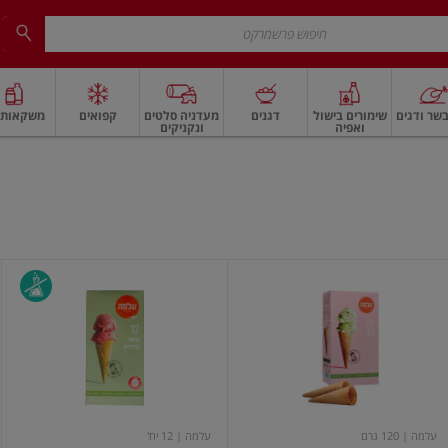
שר ודגים
שימורים בישול
דגנים
מעדניה סלטים
קפואים
משקאות ו
ואפיה
ונקניקים
 ארוז
פיצוחים, אגוזים וגרעינים
ביצים
ביצים טריות
חלב ומשקאות חלב
חלב
גביעי
גביעי
גלידה
גלידה
טילון
מגולגלים
24
יח'
עלמה
| 120 גרם
עלמה
| 12 יח'