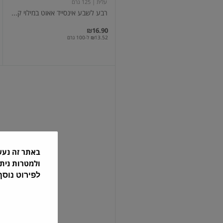
עלית
| 125 גרם
רבע לשבע אינסייד אאוט במילוי ק...
₪16.90
₪13.52 ל-100 גרם
רולים
גלילי
ופל
במילוי
קרם
שוקולד
באתר זה נע
עלמה
| 100 גרם
ולמטרות נית
רולים גלילי ופל במילוי קרם שוקולד
לפירוט נוס
₪6.90
₪6.90 ל-100 גרם
3 ב-₪12
עוד