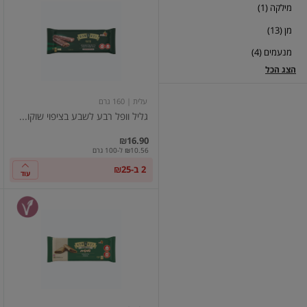
מילקה (1)
וופל
רבע
מן (13)
לשבע
בציפוי
מנעמים (4)
שוקולד
חלב
הצג הכל
עלית
| 160 גרם
גליל וופל רבע לשבע בציפוי שוקו...
₪16.90
₪10.56 ל-100 גרם
2 ב-₪25
עוד
רבע
לשבע
אינסייד
אאוט
במילוי
קרם
טורטית