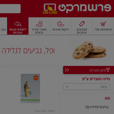
דלג לתוכן הראשי
דלג לתפריט התחתון
דלג לתפריט הקטגוריות
הרשימות שלי
מבצעים
ירקות ופירות
מוצרי קירור
לחמים עוגות
עוף ב
והטבות
וביצים
ועוגיות
רקות
ירקות
עלים ועשבי תיבול
פירות
פירות
פירות יבשים ואגוזים
פירות יבשים
ופל, גביעים לגלידה
סינון מוצרים
גביעי
גלידה
מיינו מוצרים ע"פ
אמריקה
24
בחרו
יח'
סוג
גביעים לגלידה (3)
עלמה
| 120 גרם