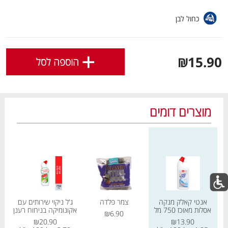
לפירוט נוסף
לחצו כאן
.
כחול לבן
אישור
+
₪15.90
הוספה לסל
מוצרים דומים
מחיר מחירון
מחיר מחירון
מחיר
מבצעים חמים
לכל המבצעים
מו
מו
מו
מו
מו
מו
מו
מו
מו
מו
מו
מו
מו
מו
מו
מו
מו
מו
מו
מו
אנטי קאלק מנקה
צמר פלדה
ג'ל ניקוי שירותים עם
אסלות מאוכז 750 מל
אקונומיקה בניחוח רענן
₪6.90
כל המוצרים
בית
מבצעים
הרשימות שלי
עגלה
₪20.90
₪13.90